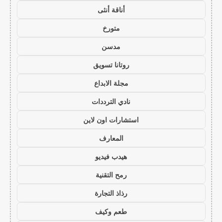
أناقة أنثى
متورخ
مدسن
روتانا تسويق
مجلة الابداع
نادي الترددات
استشارات اون لاين
المعارف
هيدب فيديو
رمح التقنية
رذاذ التجارة
طعم وكيف