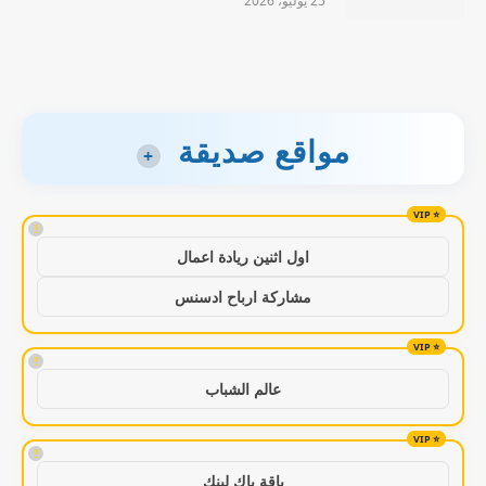
25 يوليو، 2026
مواقع صديقة
+
!
اول اثنين ريادة اعمال
مشاركة ارباح ادسنس
!
عالم الشباب
!
باقة باك لينك