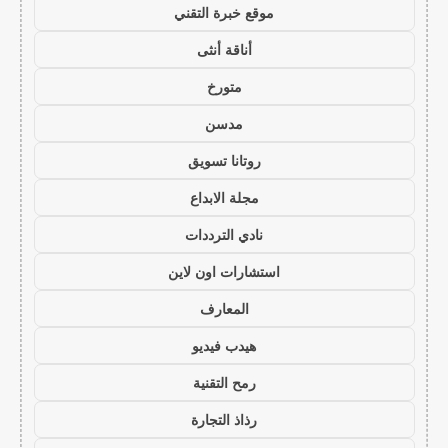
موقع خبرة التقني
أناقة أنثى
متورخ
مدسن
روتانا تسويق
مجلة الابداع
نادي الترددات
استشارات اون لاين
المعارف
هيدب فيديو
رمح التقنية
رذاذ التجارة