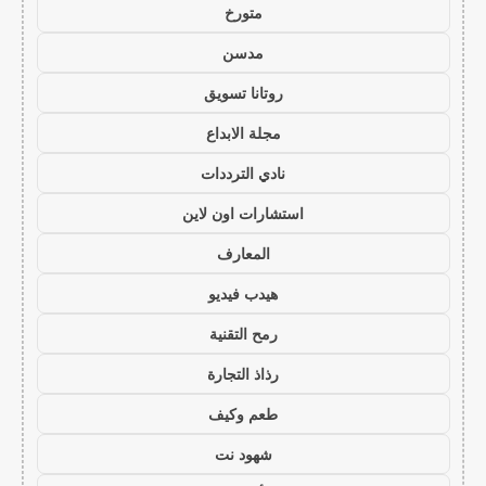
متورخ
مدسن
روتانا تسويق
مجلة الابداع
نادي الترددات
استشارات اون لاين
المعارف
هيدب فيديو
رمح التقنية
رذاذ التجارة
طعم وكيف
شهود نت