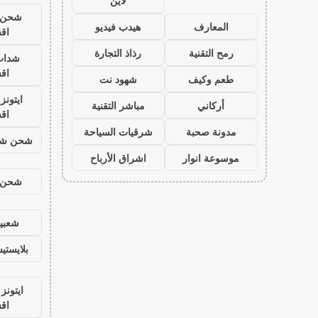
لاين
شحن ي
المعارف
هيدب فيديو
اق
رمح التقنية
رذاذ التجارة
شدات
اق
طعم وكيف
شهود نت
ايتون
أركاني
مباشر التقنية
اق
مدونة صحبة
شرقيات السياحة
شحن شد
موسوعة انوار
اشراق الأرباح
شحن ي
شعبية
بلايست
ايتونز
اق