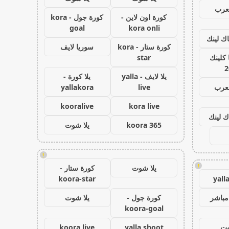
عرب
كورة اون لاين -
كورة جول - kora
goal
kora onli
اك لينك
كورة ستار - kora
سوريا لايف
كلينك
star
2
يلا لايف - yalla
يلا كورة -
لعرب
live
yallakora
kooralive
kora live
ك لينك
koora 365
يلا شوت
!
!
يلا شوت
كورة ستار -
koora-star
yall
مباشر
كورة جول -
يلا شوت
koora-goal
وت
yalla shoot
koora live