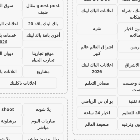
guest post مقال
سوق ال
نك، شراء
اعلانات الباك لينك
ضيف
ينكات
باك لينك باقة 20
اعلانات الب
ون اخبار
تقنية
صالات
أقوى باقة باك لينك
خدمات با 
026
دريس
اشراق العالم عالم
كبير
موقع تجاربنا
ديوان ا
تجارب الحياه
الاشراق
اعلانات الباك لينك
2026
مشاريع
اعلانات با
ك وجيست
مصادر التعليم
اعلانات باكلينك
ست
 تقنية
يو ان بي الرياضي
يلا شوت
a shoot
ة للتعليم
اخبار 24 ساعة
مباريات اليوم
برشلونة 
ون وترفيه
صحيفة العالم
مباشر
ريال مدريد مباشر
يلا ش