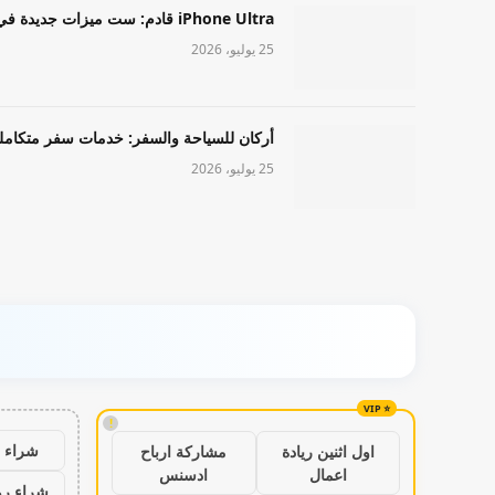
iPhone Ultra قادم: ست ميزات جديدة في طراز Apple عالي المستوى
25 يوليو، 2026
أركان للسياحة والسفر: خدمات سفر متكامل
25 يوليو، 2026
!
شراء ب
اول اثنين ريادة
مشاركة ارباح
اعمال
ادسنس
شراء رو