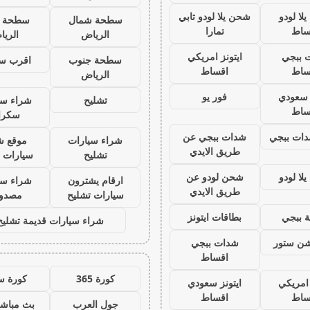
لا لودو
شحن يلا لودو تابي
سطحة شمال
سطحة 
ساط
تمارا
الرياض
الري
 ببجي
ايتونز امريكي
سطحة جنوب
اقرب س
ساط
اقساط
الرياض
ز سعودي
فور يو
تشليح
شراء سي
ساط
سكرا
ات ببجي
شدات ببجي عن
شراء سيارات
موقع ش
طريق الايدي
تشليح
سيارات 
لا لودو
شحن لودو عن
ارقام يشترون
شراء سي
طريق الايدي
سيارات تشليح
مصدو
 ببجي
بطاقات ايتونز
شراء سيارات قديمة تشليح
يشن ستور
شدات ببجي
اقساط
كورة 365
كورة س
 امريكي
ايتونز سعودي
ساط
اقساط
جول العرب
بث مباشر