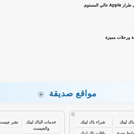
ة ورحلات مميزة
مواقع صديقة
+
!
اك لينك
شراء باك لينك
خدمات الباك لينك
نشر جيست
والجيست
ابط نصية
باقات باك لينك