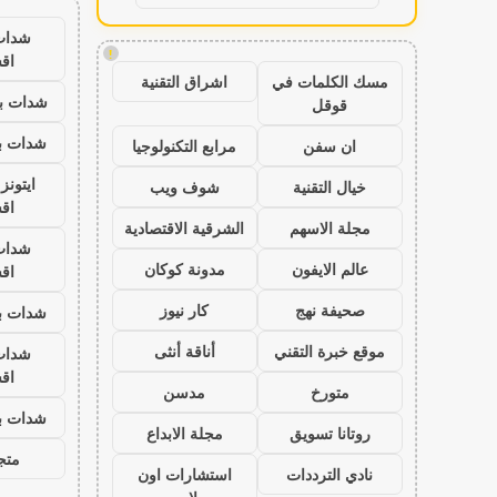
شدات
!
اق
مسك الكلمات في
اشراق التقنية
شدات بب
قوقل
شدات بب
ان سفن
مرابع التكنولوجيا
ايتون
خيال التقنية
شوف ويب
اق
مجلة الاسهم
الشرقية الاقتصادية
شدات
عالم الايفون
مدونة كوكان
اق
صحيفة نهج
كار نيوز
شدات بب
موقع خبرة التقني
أناقة أنثى
شدات
اق
متورخ
مدسن
شدات بب
روتانا تسويق
مجلة الابداع
متجر
نادي الترددات
استشارات اون