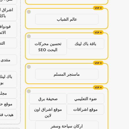
اشراق ل
!
باكل
عالم الشباب
فودواف
الات
!
الت
باقة باك لينك
تحسين محركات
البحث SEO
منتدى 
!
ماسنجر المسلم
باك لين
بو
!
مجلة
ضوء التعليمي
صحيفة برق
موقع حال
موقع اشراقات
موقع اشراق اون
هيدب فن
لاين
اركان سياحة وسفر