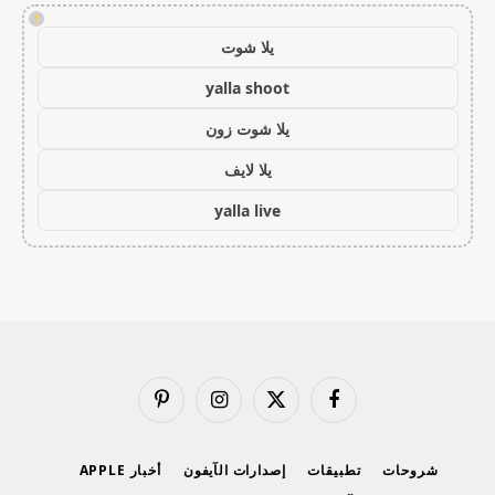
!
يلا شوت
yalla shoot
يلا شوت زون
يلا لايف
yalla live
فيسبوك
X
الانستغرام
بينتيريست
(Twitter)
شروحات
تطبيقات
إصدارات الآيفون
أخبار APPLE