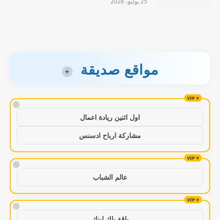
25 يوليو، 2026
مواقع صديقة
+
!
اول اثنين ريادة اعمال
مشاركة ارباح ادسنس
!
عالم الشباب
!
باقة باك لينك