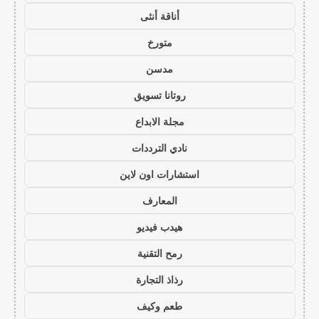
أناقة أنثى
متورخ
مدسن
روتانا تسويق
مجلة الابداع
نادي الترددات
استشارات اون لاين
المعارف
هيدب فيديو
رمح التقنية
رذاذ التجارة
طعم وكيف