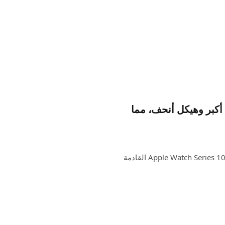
Kuo: تتميز بشاشة أكبر وهيكل أنحف، مما
في مذكرته الأخيرة، كتب المحلل Ming-Chi Kuo أنه يعتقد أن Apple Watch Series 10 القادمة