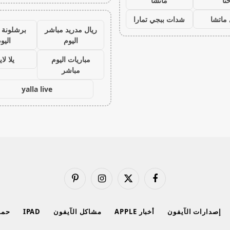
نا
ماتشا
ماتشا
شدات ببجي تمارا
ريال مدريد مباشر
برشلونة 
اليوم
اليو
مباريات اليوم
يلا لا
مباشر
yalla live
فيسبوك
X
الانستغرام
بينتيريست
(Twitter)
إصدارات الآيفون
أخبار APPLE
مشاكل الآيفون
IPAD
حماي