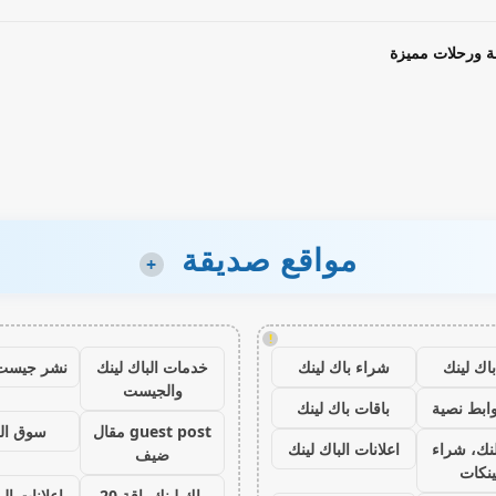
ة ورحلات مميزة
مواقع صديقة
+
!
اك لينك
شراء باك لينك
خدمات الباك لينك
نشر جيست
والجيست
ابط نصية
باقات باك لينك
guest post مقال
سوق ال
نك، شراء
اعلانات الباك لينك
ضيف
ينكات
باك لينك باقة 20
اعلانات الب