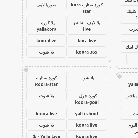
كورة ستار - kora
سوريا لايف
كلينك
star
2
يلا لايف - yalla
يلا كورة -
لعرب
live
yallakora
kooralive
kora live
ك لينك
koora 365
يلا شوت
!
!
يلا شوت
كورة ستار -
koora-star
yall
مباشر
كورة جول -
يلا شوت
koora-goal
وت
yalla shoot
koora live
اليوم
koora live
يلا شوت
ر
koora live
Yalla Live - يلا