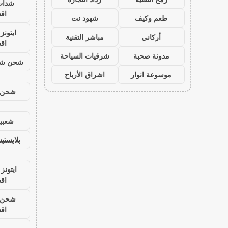
شدات
اق
طعم وكيف
شهود نت
ايتون
أركاني
مباشر التقنية
اق
مدونة صحبة
شرقيات السياحة
شحن شد
موسوعة انوار
اشراق الأرباح
شحن ي
شعبية
بلايست
ايتونز
اق
شحن ي
اق