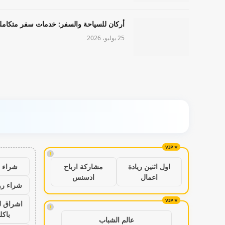
أركان للسياحة والسفر: خدمات سفر متكامل
25 يوليو، 2026
!
شراء ب
اول اثنين ريادة
مشاركة ارباح
اعمال
ادسنس
شراء رو
اشراق ل
!
باكل
عالم الشباب