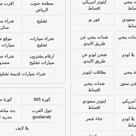
 ببجي
ايتونز امريكي
سطحة جنوب
اقرب س
ساط
اقساط
الرياض
ز سعودي
فور يو
تشليح
شراء سي
ساط
سكرا
ات ببجي
شدات ببجي عن
شراء سيارات
موقع ش
طريق الايدي
تشليح
سيارات 
لا لودو
شحن لودو عن
ارقام يشترون
شراء سي
طريق الايدي
سيارات تشليح
مصدو
 ببجي
بطاقات ايتونز
شراء سيارات قديمة تشليح
يشن ستور
شدات ببجي
اقساط
كورة 365
كورة س
 امريكي
ايتونز سعودي
ساط
اقساط
جول العرب
بث مباشر
goalarab
مدريد ا
لا لودو
حناء شعر
ساط
يلا لايف