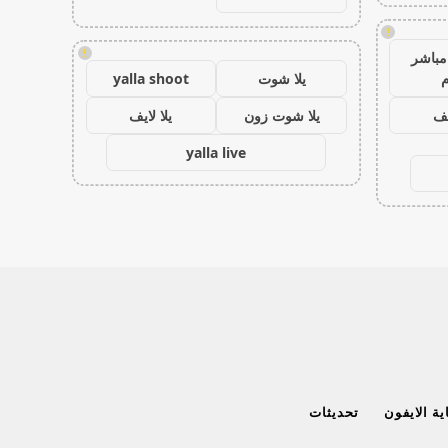
!
!
مباشر
م
يلا شوت
yalla shoot
يف
يلا شوت زون
يلا لايف
yalla live
ة الايفون
تحديثات