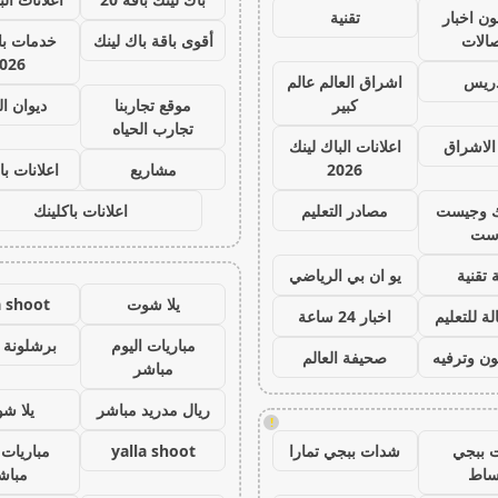
ون اخبار
تقنية
صالات
أقوى باقة باك لينك
خدمات با 
026
دريس
اشراق العالم عالم
كبير
موقع تجاربنا
ديوان ا
تجارب الحياه
الاشراق
اعلانات الباك لينك
2026
مشاريع
اعلانات با
ك وجيست
مصادر التعليم
اعلانات باكلينك
ست
 تقنية
يو ان بي الرياضي
يلا شوت
a shoot
ة للتعليم
اخبار 24 ساعة
مباريات اليوم
برشلونة 
ون وترفيه
صحيفة العالم
مباشر
ريال مدريد مباشر
يلا ش
!
 ببجي
شدات ببجي تمارا
yalla shoot
مباريات 
ساط
مباش