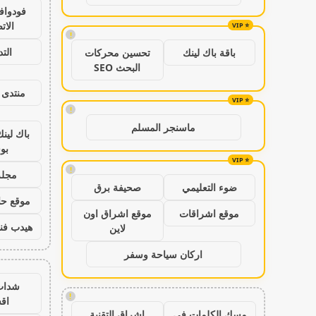
فودواف
الات
!
الت
باقة باك لينك
تحسين محركات
البحث SEO
منتدى 
!
ماسنجر المسلم
باك لين
بو
!
مجلة
ضوء التعليمي
صحيفة برق
موقع حال
موقع اشراقات
موقع اشراق اون
هيدب فن
لاين
اركان سياحة وسفر
شدات
!
اق
مسك الكلمات في
اشراق التقنية