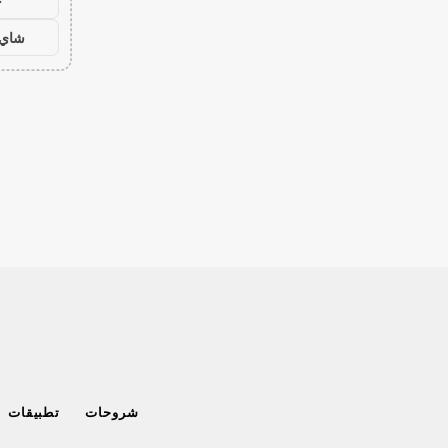
ح
شاي 
شروحات
تطبيقات