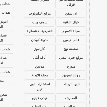
شدات بب
قوقل
شدات بب
ان سفن
مرابع التكنولوجيا
ايتون
خيال التقنية
شوف ويب
اق
مجلة الاسهم
الشرقية الاقتصادية
شدات
عالم الايفون
مدونة كوكان
اق
صحيفة نهج
كار نيوز
شدات بب
موقع خبرة التقني
أناقة أنثى
شدات
اق
متورخ
مدسن
شدات بب
روتانا تسويق
مجلة الابداع
متجر
نادي الترددات
استشارات اون
لاين
شحن ي
المعارف
هيدب فيديو
اق
رمح التقنية
رذاذ التجارة