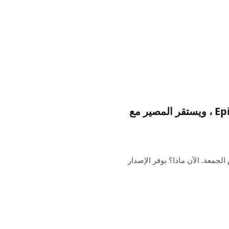
يتضمن Fortnite Apple IAP و Epic Checkout ، ويستقر المصير مع
مراجعة يوم الجمعة. الآن ماذا؟ يوفر الإصدار