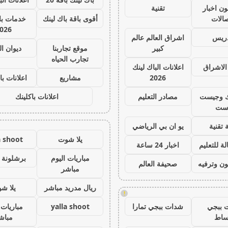
ون اخبار
تقنية
صالات
أقوى باقة باك لينك
خدمات با 
026
دريس
اشراق العالم عالم
كبير
موقع تجاربنا
ديوان ا
تجارب الحياه
الاشراق
اعلانات الباك لينك
2026
مشاريع
اعلانات با
ك وجيست
مصادر التعليم
اعلانات باكلينك
ست
 تقنية
يو ان بي الرياضي
يلا شوت
a shoot
ة للتعليم
اخبار 24 ساعة
مباريات اليوم
برشلونة 
ون وترفيه
صحيفة العالم
مباشر
ريال مدريد مباشر
يلا ش
!
 ببجي
شدات ببجي تمارا
yalla shoot
مباريات 
ساط
مباش