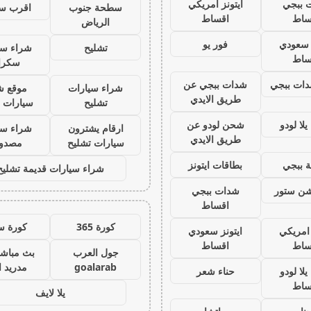
 ببجي
ايتونز امريكي
سطحة جنوب
اقرب س
ساط
اقساط
الرياض
ز سعودي
فور يو
تشليح
شراء سي
ساط
سكرا
ات ببجي
شدات ببجي عن
شراء سيارات
موقع ش
طريق الايدي
تشليح
سيارات 
لا لودو
شحن لودو عن
ارقام يشترون
شراء سي
طريق الايدي
سيارات تشليح
مصدو
 ببجي
بطاقات ايتونز
شراء سيارات قديمة تشليح
يشن ستور
شدات ببجي
اقساط
كورة 365
كورة س
 امريكي
ايتونز سعودي
ساط
اقساط
جول العرب
بث مباشر
goalarab
مدريد ا
لا لودو
حناء شعر
ساط
يلا لايف