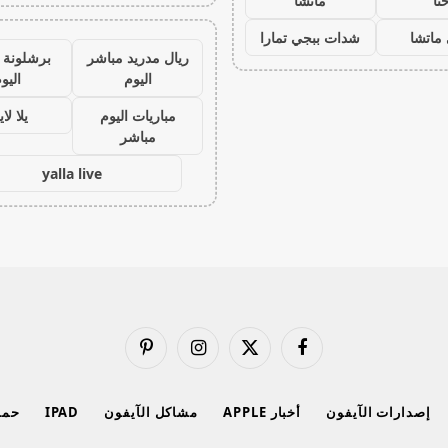
نا
ماتشا
ماتشا
شدات ببجي تمارا
ريال مدريد مباشر
برشلونة 
اليوم
اليو
مباريات اليوم
يلا لا
مباشر
yalla live
فيسبوك
X
الانستغرام
بينتيريست
(Twitter)
إصدارات الآيفون
أخبار APPLE
مشاكل الآيفون
IPAD
حماي