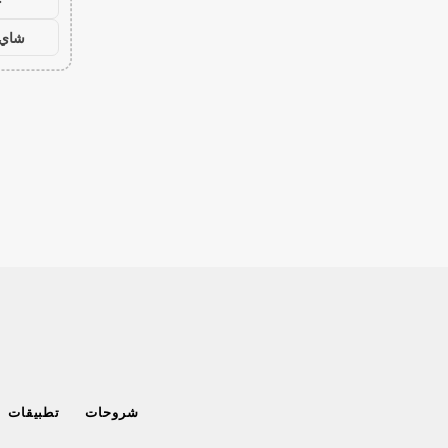
ح
شاي 
شروحات
تطبيقات