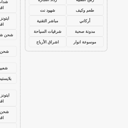
شدات
اق
طعم وكيف
شهود نت
ايتون
أركاني
مباشر التقنية
اق
مدونة صحبة
شرقيات السياحة
شحن شد
موسوعة انوار
اشراق الأرباح
شحن ي
شعبية
بلايست
ايتونز
اق
شحن ي
اق