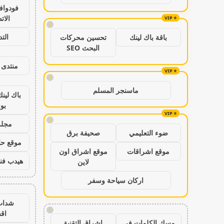
فودواف
الات
!
الت
باقة باك لينك
تحسين محركات
البحث SEO
منتدى 
!
ماسنجر المسلم
باك لين
بو
!
مجلة
ضوء التعليمي
صحيفة برق
موقع حال
موقع اشراقات
موقع اشراق اون
هيدب فن
لاين
اركان سياحة وسفر
شدات
!
اق
مسك الكلمات في
اشراق التقنية