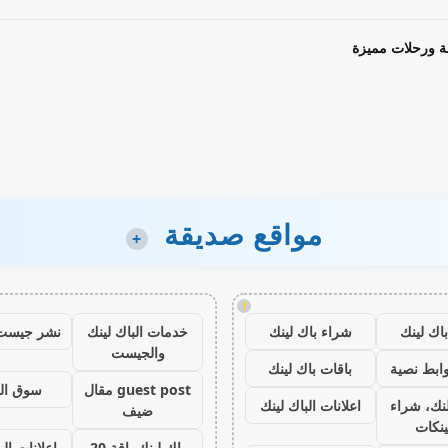
ة ورحلات مميزة
مواقع صديقة
+
!
اك لينك
شراء باك لينك
خدمات الباك لينك
نشر جيست
والجيست
ابط نصية
باقات باك لينك
guest post مقال
سوق ال
نك، شراء
اعلانات الباك لينك
ضيف
ينكات
باك لينك باقة 20
اعلانات الب