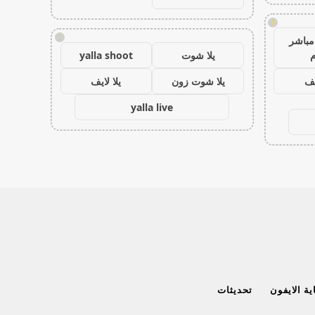
!
!
مباشر
م
يلا شوت
yalla shoot
يف
يلا شوت زون
يلا لايف
yalla live
ة الايفون
تحديثات