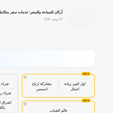
أركان للسياحة والسفر: خدمات سفر متكامل
25 يوليو، 2026
!
شراء ب
اول اثنين ريادة
مشاركة ارباح
اعمال
ادسنس
شراء رو
اشراق ل
!
باكل
عالم الشباب