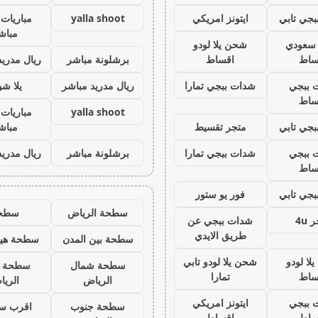
جي تابي
ايتونز امريكي
yalla shoot
مباريات 
مباش
ز سعودي
شحن يلا لودو
ساط
اقساط
برشلونة مباشر
ريال مدريد
 ببجي
شدات ببجي تمارا
ريال مدريد مباشر
يلا ش
ساط
yalla shoot
مباريات 
جي تابي
متجر تقسيط
مباش
 ببجي
شدات ببجي تمارا
برشلونة مباشر
ريال مدريد
ساط
جي تابي
فور يو ستور
سطحة الرياض
سطح
 4u
شدات ببجي عن
طريق الايدي
سطحة بين المدن
سطحة هيد
لا لودو
شحن يلا لودو تابي
سطحة شمال
سطحة 
ساط
تمارا
الرياض
الري
 ببجي
ايتونز امريكي
سطحة جنوب
اقرب س
ساط
اقساط