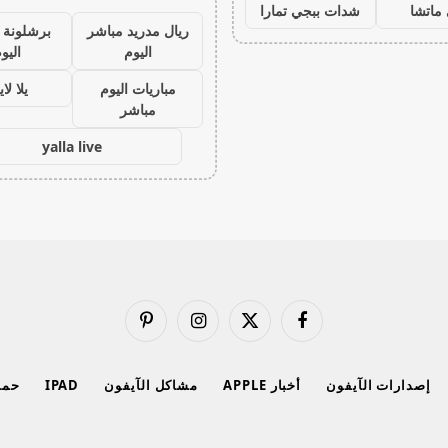
ماتشا
شدات ببجي تمارا
ريال مدريد مباشر
برشلونة 
اليوم
اليو
مباريات اليوم
يلا لا
مباشر
yalla live
فيسبوك
X
الانستغرام
بينتيريست
(Twitter)
إصدارات الآيفون
أخبار APPLE
مشاكل الآيفون
IPAD
حماي