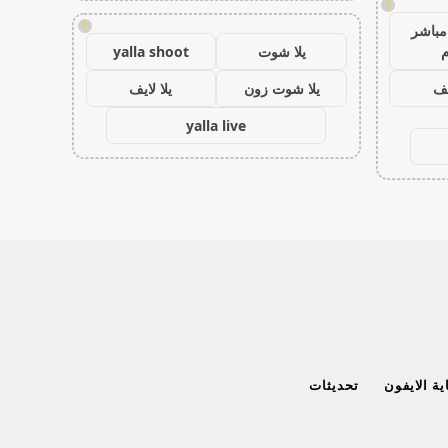
!
!
مباشر
م
يلا شوت
yalla shoot
يف
يلا شوت زون
يلا لايف
yalla live
ة الايفون
تحديثات