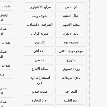
شدات بب
ان سفن
مرابع التكنولوجيا
ايتون
خيال التقنية
شوف ويب
اق
مجلة الاسهم
الشرقية الاقتصادية
شدات
عالم الايفون
مدونة كوكان
اق
صحيفة نهج
كار نيوز
شدات بب
موقع خبرة التقني
أناقة أنثى
شدات
اق
متورخ
مدسن
شدات بب
روتانا تسويق
مجلة الابداع
متجر
نادي الترددات
استشارات اون
لاين
شحن ي
المعارف
هيدب فيديو
اق
رمح التقنية
رذاذ التجارة
شدات
اق