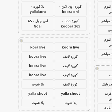
اليوم
كورة اون لاين -
يلا كورة -
ر
koora onl
yallakora
 مباشر
كورة 365 -
اس جول - AS
Goal
kooora 365
وت
اليوم
!
ر
kora live
koora live
 مباشر
كورة لايف
koora live
كورة لايف
koora live
!
ه
كورة لايف
koora live
روليك
كورة لايف
يلا شوت
غرب
yalla shoot
yalla shoot
اض
يلا شوت
يلا شوت
طحة