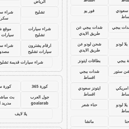
الرياض
ز سعودي
فور يو
تشليح
شراء سي
ساط
سكرا
ات ببجي
شدات ببجي عن
شراء سيارات
موقع ش
طريق الايدي
تشليح
سيارات 
لا لودو
شحن لودو عن
ارقام يشترون
شراء سي
طريق الايدي
سيارات تشليح
مصدو
 ببجي
بطاقات ايتونز
شراء سيارات قديمة تشليح
يشن ستور
شدات ببجي
اقساط
كورة 365
كورة س
 امريكي
ايتونز سعودي
ساط
اقساط
جول العرب
بث مباشر
goalarab
مدريد ا
لا لودو
حناء شعر
ساط
يلا لايف
نا
ماتشا