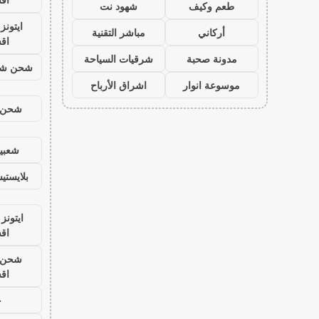
طعم وكيف
شهود نت
ايتون
أركاني
مباشر التقنية
اق
مدونة صحبة
شرقيات السياحة
شحن شد
موسوعة انوار
اشراق الأرباح
شحن ي
شعبية
بلايست
ايتونز
اق
شحن ي
اق
ح