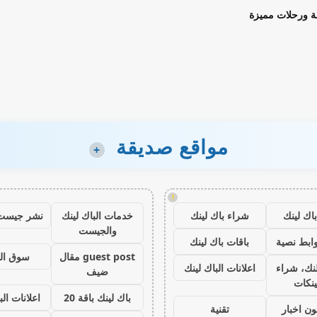
ة ورحلات مميزة
مواقع صديقة
+
!
اك لينك
شراء باك لينك
خدمات الباك لينك
نشر جيست
والجيست
ابط نصية
باقات باك لينك
guest post مقال
سوق ال
نك، شراء
اعلانات الباك لينك
ضيف
ينكات
باك لينك باقة 20
اعلانات الب
ون اخبار
تقنية