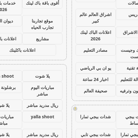
صالات
أقوى باقة باك لينك
خدمات با 
026
دريس
اشراق العالم عالم
كبير
موقع تجاربنا
ديوان ا
تجارب الحياه
الاشراق
اعلانات الباك لينك
2026
مشاريع
اعلانات با
ك وجيست
مصادر التعليم
اعلانات باكلينك
ست
 تقنية
يو ان بي الرياضي
يلا شوت
a shoot
ة للتعليم
اخبار 24 ساعة
مباريات اليوم
برشلونة 
ون وترفيه
صحيفة العالم
مباشر
ريال مدريد مباشر
يلا ش
!
 ببجي
شدات ببجي تمارا
yalla shoot
مباريات 
ساط
مباش
جي تمارا
شدات ببجي تابي
ريال مدريد مباشر
يلا ش