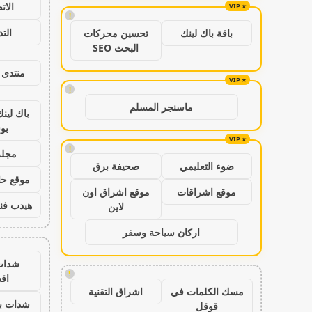
الات
!
الت
باقة باك لينك
تحسين محركات
البحث SEO
منتدى 
!
ماسنجر المسلم
باك لين
بو
!
مجلة
ضوء التعليمي
صحيفة برق
موقع حال
موقع اشراقات
موقع اشراق اون
هيدب فن
لاين
اركان سياحة وسفر
شدات
!
اق
مسك الكلمات في
اشراق التقنية
شدات بب
قوقل