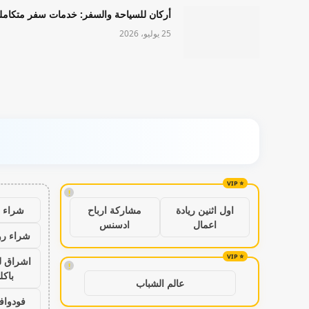
أركان للسياحة والسفر: خدمات سفر متكامل
25 يوليو، 2026
!
شراء ب
اول اثنين ريادة
مشاركة ارباح
اعمال
ادسنس
شراء رو
اشراق ل
!
باكل
عالم الشباب
فودواف