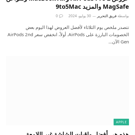
MagSafe والمزيد 9to5Mac
بواسطة
فريق التحرير
30 يوليو، 2024
0
تتصدر ملخص يوم الثلاثاء لأفضل العروض لهذا اليوم بعض
الخصومات البارزة على AirPods. أولاً، انخفض سعر AirPods 2nd
Gen الآن…
APPLE
هذه هي أفضل واقيات الشاشة غير اللامعة