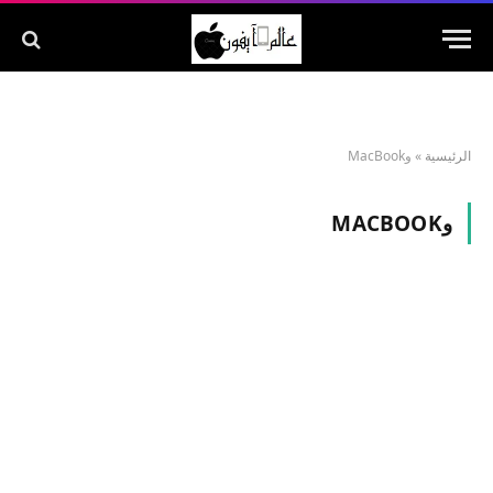
الرئيسية
»
وMacBook
وMACBOOK