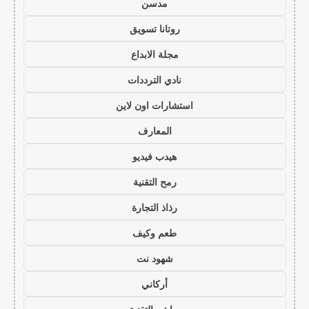
مدسن
روتانا تسويق
مجلة الابداع
نادي الترددات
استشارات اون لاين
المعارف
هيدب فيديو
رمح التقنية
رذاذ التجارة
طعم وكيف
شهود نت
أركاني