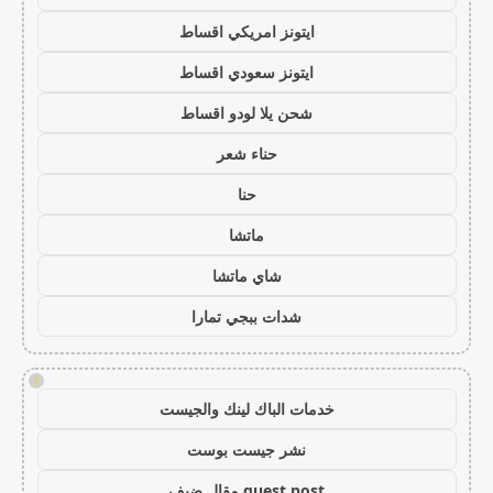
ايتونز امريكي اقساط
ايتونز سعودي اقساط
شحن يلا لودو اقساط
حناء شعر
حنا
ماتشا
شاي ماتشا
شدات ببجي تمارا
!
خدمات الباك لينك والجيست
نشر جيست بوست
guest post مقال ضيف