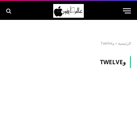
الرئيسية
»
وTwelve
وTWELVE