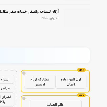
أركان للسياحة والسفر: خدمات سفر متكامل
25 يوليو، 2026
!
شراء ب
اول اثنين ريادة
مشاركة ارباح
اعمال
ادسنس
شراء رو
اشراق ل
!
باكل
عالم الشباب