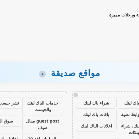
ة ورحلات مميزة
مواقع صديقة
+
!
اك لينك
شراء باك لينك
خدمات الباك لينك
نشر جيست
والجيست
ابط نصية
باقات باك لينك
guest post مقال
سوق ال
نك، شراء
اعلانات الباك لينك
ضيف
ينكات
باك لينك باقة 20
اعلانات الب