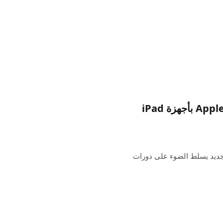
إليك عدد السنوات التي يحتفظ فيها مستخدمو Apple بأجهزة iPad
iPad Pr وAir لعام 2024، لدى CIRP تقرير جديد يسلط الضوء على دورات