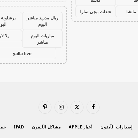
نا
ماتشا
ماتشا
شدات ببجي تمارا
ريال مدريد مباشر
برشلونة 
اليوم
اليو
مباريات اليوم
يلا لا
مباشر
yalla live
فيسبوك
X
الانستغرام
بينتيريست
(Twitter)
إصدارات الآيفون
أخبار APPLE
مشاكل الآيفون
IPAD
حماي