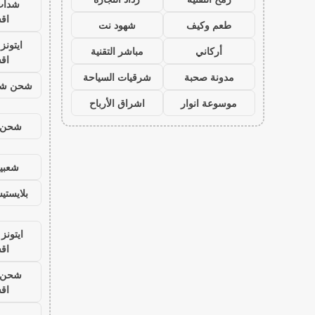
شدات
اق
طعم وكيف
شهود نت
ايتون
أركاني
مباشر التقنية
اق
مدونة صحبة
شرقيات السياحة
شحن شد
موسوعة انوار
اشراق الأرباح
شحن ي
شعبية
بلايست
ايتونز
اق
شحن ي
اق