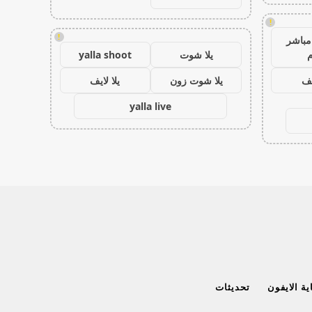
!
!
مباشر
م
يلا شوت
yalla shoot
يف
يلا شوت زون
يلا لايف
yalla live
ة الايفون
تحديثات