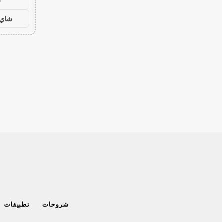
ح
شاي 
شروحات
تطبيقات