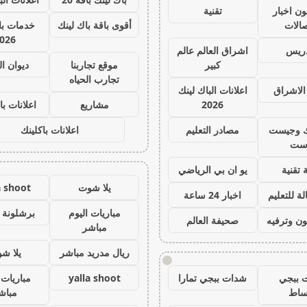
ون اخبار
تقنية
صالات
أقوى باقة باك لينك
خدمات با 
026
دريس
اشراق العالم عالم
كبير
موقع تجاربنا
ديوان ا
تجارب الحياه
الاشراق
اعلانات الباك لينك
2026
مشاريع
اعلانات با
ك وجيست
مصادر التعليم
اعلانات باكلينك
ست
 تقنية
يو ان بي الرياضي
يلا شوت
a shoot
ة للتعليم
اخبار 24 ساعة
مباريات اليوم
برشلونة 
ون وترفيه
صحيفة العالم
مباشر
ريال مدريد مباشر
يلا ش
!
 ببجي
شدات ببجي تمارا
yalla shoot
مباريات 
ساط
مباش