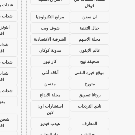
شدات بب
قوقل
شدات بب
ان سفن
مرابع التكنولوجيا
ايتون
خيال التقنية
شوف ويب
اق
مجلة الاسهم
الشرقية الاقتصادية
شدات
عالم الايفون
مدونة كوكان
اق
صحيفة نهج
كار نيوز
شدات بب
موقع خبرة التقني
أناقة أنثى
شدات
اق
متورخ
مدسن
شدات بب
روتانا تسويق
مجلة الابداع
متجر
نادي الترددات
استشارات اون
لاين
شحن ي
المعارف
هيدب فيديو
اق
رمح التقنية
رذاذ التجارة