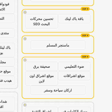
فودواف
الات
!
الت
باقة باك لينك
تحسين محركات
البحث SEO
منتدى 
!
ماسنجر المسلم
باك لين
بو
!
مجلة
ضوء التعليمي
صحيفة برق
موقع حال
موقع اشراقات
موقع اشراق اون
هيدب فن
لاين
اركان سياحة وسفر
شدات
!
اق
مسك الكلمات في
اشراق التقنية