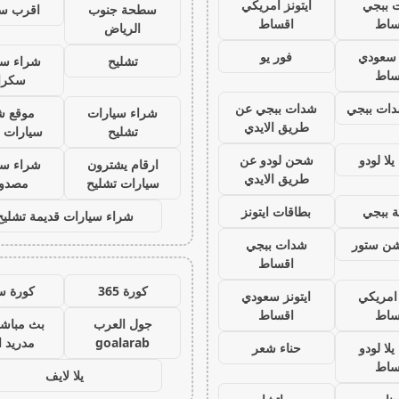
 ببجي
ايتونز امريكي
سطحة جنوب
اقرب س
ساط
اقساط
الرياض
ز سعودي
فور يو
تشليح
شراء سي
ساط
سكرا
ات ببجي
شدات ببجي عن
شراء سيارات
موقع ش
طريق الايدي
تشليح
سيارات 
لا لودو
شحن لودو عن
ارقام يشترون
شراء سي
طريق الايدي
سيارات تشليح
مصدو
 ببجي
بطاقات ايتونز
شراء سيارات قديمة تشليح
يشن ستور
شدات ببجي
اقساط
كورة 365
كورة س
 امريكي
ايتونز سعودي
ساط
اقساط
جول العرب
بث مباشر
goalarab
مدريد ا
لا لودو
حناء شعر
ساط
يلا لايف