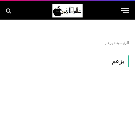
الرئيسية
»
يزعم
يزعم