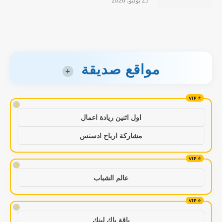
25 يوليو، 2026
مواقع صديقة
+
!
اول اثنين ريادة اعمال
مشاركة ارباح ادسنس
!
عالم الشباب
!
باقة باك لينك