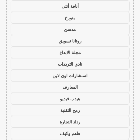
أناقة أنثى
متورخ
مدسن
روتانا تسويق
مجلة الابداع
نادي الترددات
استشارات اون لاين
المعارف
هيدب فيديو
رمح التقنية
رذاذ التجارة
طعم وكيف