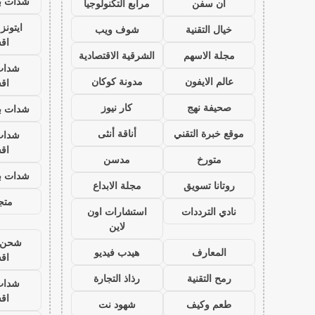
شدات بب
ان سفن
مرابع التكنولوجيا
ايتون
خيال التقنية
شوف ويب
اق
مجلة الاسهم
الشرقية الاقتصادية
شدات
عالم الايفون
مدونة كوكان
اق
صحيفة نهج
كار نيوز
شدات بب
موقع خبرة التقني
أناقة أنثى
شدات
اق
متورخ
مدسن
شدات بب
روتانا تسويق
مجلة الابداع
متجر
نادي الترددات
استشارات اون
لاين
شحن ي
المعارف
هيدب فيديو
اق
رمح التقنية
رذاذ التجارة
شدات
اق
طعم وكيف
شهود نت