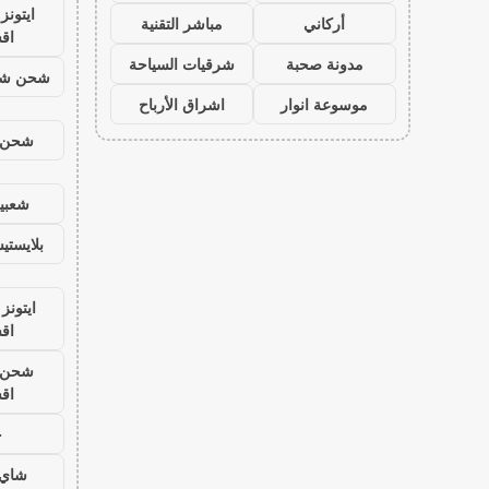
ايتون
أركاني
مباشر التقنية
اق
مدونة صحبة
شرقيات السياحة
شحن شد
موسوعة انوار
اشراق الأرباح
شحن ي
شعبية
بلايست
ايتونز
اق
شحن ي
اق
ح
شاي 