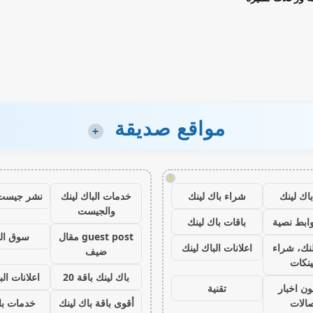
مواقع صديقة
+
!
اك لينك
شراء باك لينك
خدمات الباك لينك
نشر جيست
والجيست
ابط نصية
باقات باك لينك
guest post مقال
سوق ال
نك، شراء
اعلانات الباك لينك
ضيف
ينكات
باك لينك باقة 20
اعلانات الب
ون اخبار
تقنية
صالات
أقوى باقة باك لينك
خدمات با 