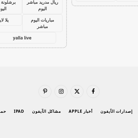
ريال مدريد مباشر
برشلونة 
اليوم
اليو
مباريات اليوم
يلا لا
مباشر
yalla live
فيسبوك
X
الانستغرام
بينتيريست
(Twitter)
إصدارات الآيفون
أخبار APPLE
مشاكل الآيفون
IPAD
حماي