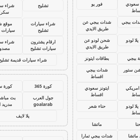
ز سعودي
فور يو
تشليح
شراء سي
ساط
سكرا
ات ببجي
شدات ببجي عن
شراء سيارات
موقع ش
طريق الايدي
تشليح
سيارات 
لا لودو
شحن لودو عن
ارقام يشترون
شراء سي
طريق الايدي
سيارات تشليح
مصدو
 ببجي
بطاقات ايتونز
شراء سيارات قديمة تشليح
يشن ستور
شدات ببجي
اقساط
كورة 365
كورة س
 امريكي
ايتونز سعودي
ساط
اقساط
جول العرب
بث مباشر
goalarab
مدريد ا
لا لودو
حناء شعر
ساط
يلا لايف
نا
ماتشا
ماتشا
شدات ببجي تمارا