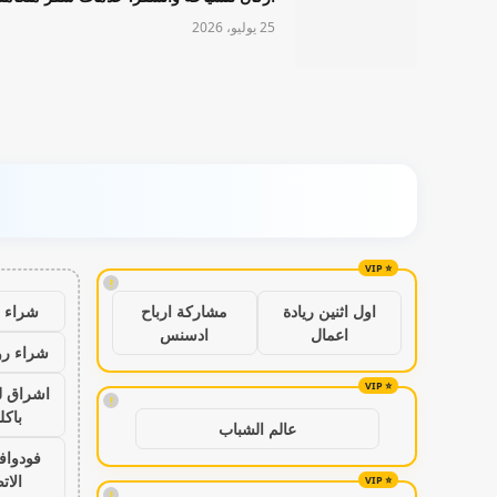
25 يوليو، 2026
!
شراء ب
اول اثنين ريادة
مشاركة ارباح
اعمال
ادسنس
شراء رو
اشراق ل
!
باكل
عالم الشباب
فودواف
الات
!