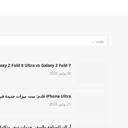
Samsung Galaxy Z Fold 8 Ultra vs Galaxy Z Fold 7: أيهما مميز قا
26 يوليو، 2026
iPhone Ultra قادم: ست ميزات جديدة في طراز Apple عالي المستوى
25 يوليو، 2026
أركان للسياحة والسفر: خدمات سفر متكامل