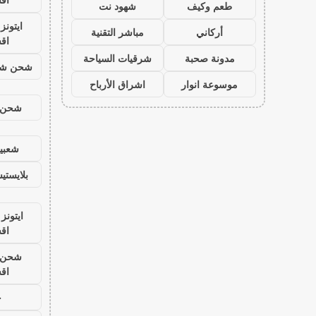
طعم وكيف
شهود نت
ايتون
أركاني
مباشر التقنية
اق
مدونة صحبة
شرقيات السياحة
شحن شد
موسوعة انوار
اشراق الأرباح
شحن ي
شعبية
بلايست
ايتونز
اق
شحن ي
اق
ح