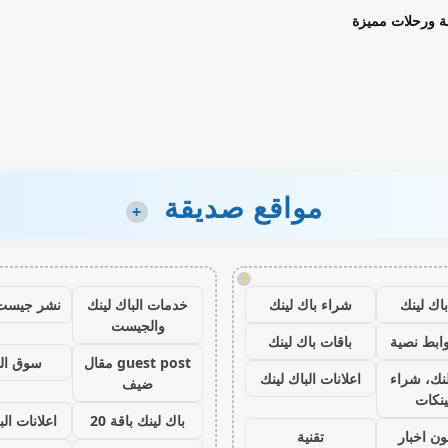
ة ورحلات مميزة
مواقع صديقة
+
!
اك لينك
شراء باك لينك
خدمات الباك لينك
نشر جيست
والجيست
ابط نصية
باقات باك لينك
guest post مقال
سوق ال
نك، شراء
اعلانات الباك لينك
ضيف
ينكات
باك لينك باقة 20
اعلانات الب
ون اخبار
تقنية