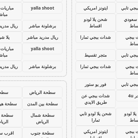
جي تابي
ايتونز امريكي
yalla shoot
مباريات 
مباش
ز سعودي
شحن يلا لودو
ساط
اقساط
برشلونة مباشر
ريال مدريد
 ببجي
شدات ببجي تمارا
ريال مدريد مباشر
يلا ش
ساط
yalla shoot
مباريات 
جي تابي
متجر تقسيط
مباش
 ببجي
شدات ببجي تمارا
برشلونة مباشر
ريال مدريد
ساط
جي تابي
فور يو ستور
سطحة الرياض
سطح
 4u
شدات ببجي عن
طريق الايدي
سطحة بين المدن
سطحة هيد
لا لودو
شحن يلا لودو تابي
سطحة شمال
سطحة 
ساط
تمارا
الرياض
الري
 ببجي
ايتونز امريكي
سطحة جنوب
اقرب س
ساط
اقساط