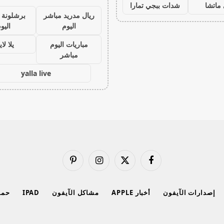
ماتشا
شدات ببجي تمارا
ريال مدريد مباشر
برشلونة 
اليوم
اليو
مباريات اليوم
يلا لا
مباشر
yalla live
فيسبوك
X
الانستغرام
بينتيريست
(Twitter)
إصدارات الآيفون
أخبار APPLE
مشاكل الآيفون
IPAD
حماي