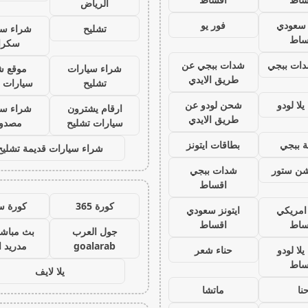
الرياض
ز سعودي
فور يو
تشليح
شراء سي
ساط
سكرا
ات ببجي
شدات ببجي عن
شراء سيارات
موقع ش
طريق الايدي
تشليح
سيارات 
لا لودو
شحن لودو عن
ارقام يشترون
شراء سي
طريق الايدي
سيارات تشليح
مصدو
 ببجي
بطاقات ايتونز
شراء سيارات قديمة تشليح
يشن ستور
شدات ببجي
اقساط
كورة 365
كورة س
 امريكي
ايتونز سعودي
ساط
اقساط
جول العرب
بث مباشر
goalarab
مدريد ا
لا لودو
حناء شعر
ساط
يلا لايف
نا
ماتشا