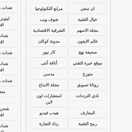
شدات بب
ان سفن
مرابع التكنولوجيا
ايتون
خيال التقنية
شوف ويب
اق
مجلة الاسهم
الشرقية الاقتصادية
شدات
عالم الايفون
مدونة كوكان
اق
صحيفة نهج
كار نيوز
شدات بب
موقع خبرة التقني
أناقة أنثى
شدات
اق
متورخ
مدسن
شدات بب
روتانا تسويق
مجلة الابداع
متجر
نادي الترددات
استشارات اون
لاين
شحن ي
المعارف
هيدب فيديو
اق
رمح التقنية
رذاذ التجارة
شدات
اق