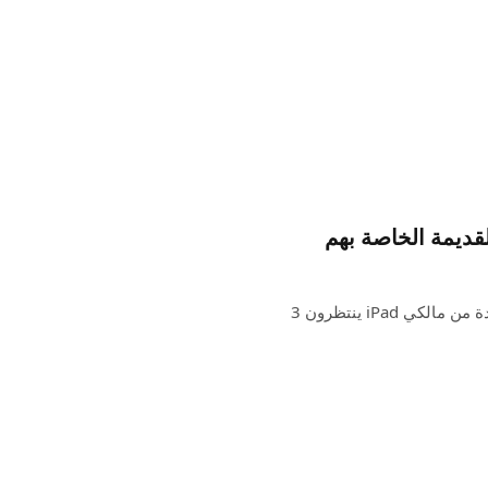
شهدنا الأسبوع الماضي تقريرًا من CIRP يكشف أن نسبة متزايدة من مالكي iPad ينتظرون 3