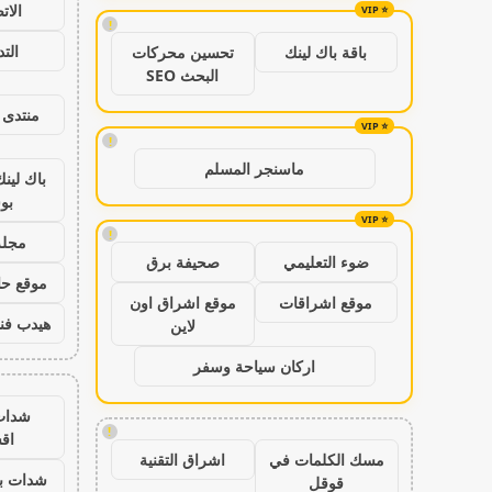
الات
!
الت
باقة باك لينك
تحسين محركات
البحث SEO
منتدى 
!
ماسنجر المسلم
باك لين
بو
!
مجلة
ضوء التعليمي
صحيفة برق
موقع حال
موقع اشراقات
موقع اشراق اون
هيدب فن
لاين
اركان سياحة وسفر
شدات
!
اق
مسك الكلمات في
اشراق التقنية
شدات بب
قوقل