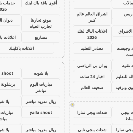
صالات
أقوى باقة باك لينك
خدمات با 
026
دريس
اشراق العالم عالم
كبير
موقع تجاربنا
ديوان ا
تجارب الحياه
الاشراق
اعلانات الباك لينك
2026
مشاريع
اعلانات با
ك وجيست
مصادر التعليم
اعلانات باكلينك
ست
 تقنية
يو ان بي الرياضي
يلا شوت
a shoot
ة للتعليم
اخبار 24 ساعة
مباريات اليوم
برشلونة 
ون وترفيه
صحيفة العالم
مباشر
ريال مدريد مباشر
يلا ش
!
 ببجي
شدات ببجي تمارا
yalla shoot
مباريات 
ساط
مباش
جي تمارا
شدات ببجي تابي
ريال مدريد مباشر
يلا ش