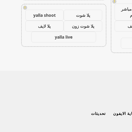
!
!
مباشر
م
يلا شوت
yalla shoot
يف
يلا شوت زون
يلا لايف
yalla live
ة الايفون
تحديثات