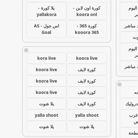
اليوم
كورة اون لاين -
يلا كورة -
ر
koora onl
yallakora
 مباشر
كورة 365 -
اس جول - AS
Goal
kooora 365
وت
اليوم
!
ر
kora live
koora live
 مباشر
كورة لايف
koora live
كورة لايف
koora live
!
ه
كورة لايف
koora live
روليك
كورة لايف
يلا شوت
غرب
yalla shoot
yalla shoot
اض
يلا شوت
يلا شوت
طحة