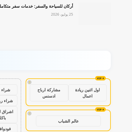
أركان للسياحة والسفر: خدمات سفر متكامل
25 يوليو، 2026
!
شراء ب
اول اثنين ريادة
مشاركة ارباح
اعمال
ادسنس
شراء رو
اشراق ل
!
باكل
عالم الشباب
فودواف