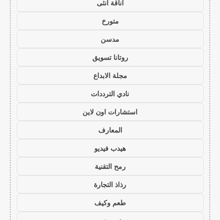
أناقة أنثى
متورخ
مدسن
روتانا تسويق
مجلة الابداع
نادي الترددات
استشارات اون لاين
المعارف
هيدب فيديو
رمح التقنية
رذاذ التجارة
طعم وكيف