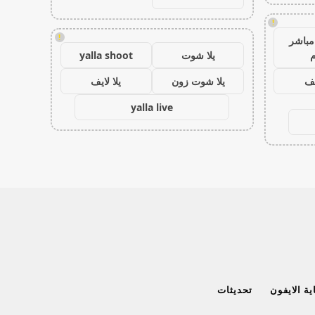
!
!
مباشر
م
يلا شوت
yalla shoot
يف
يلا شوت زون
يلا لايف
yalla live
ة الايفون
تحديثات