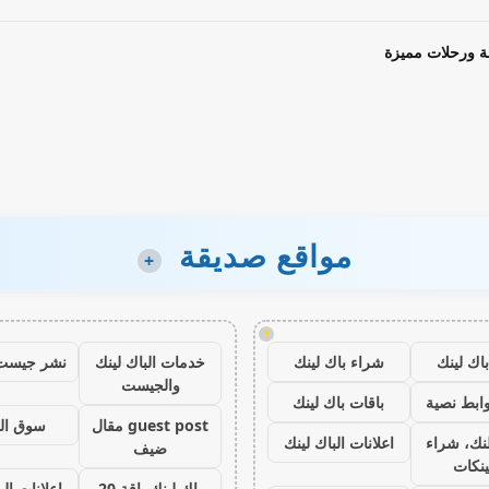
ة ورحلات مميزة
مواقع صديقة
+
!
اك لينك
شراء باك لينك
خدمات الباك لينك
نشر جيست
والجيست
ابط نصية
باقات باك لينك
guest post مقال
سوق ال
نك، شراء
اعلانات الباك لينك
ضيف
ينكات
باك لينك باقة 20
اعلانات الب