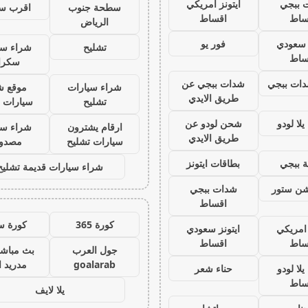
 ببجي
ايتونز امريكي
سطحة جنوب
اقرب س
ساط
اقساط
الرياض
ز سعودي
فور يو
تشليح
شراء سي
ساط
سكرا
ات ببجي
شدات ببجي عن
شراء سيارات
موقع ش
طريق الايدي
تشليح
سيارات 
لا لودو
شحن لودو عن
ارقام يشترون
شراء سي
طريق الايدي
سيارات تشليح
مصدو
 ببجي
بطاقات ايتونز
شراء سيارات قديمة تشليح
يشن ستور
شدات ببجي
اقساط
كورة 365
كورة س
 امريكي
ايتونز سعودي
ساط
اقساط
جول العرب
بث مباشر
goalarab
مدريد ا
لا لودو
حناء شعر
ساط
يلا لايف