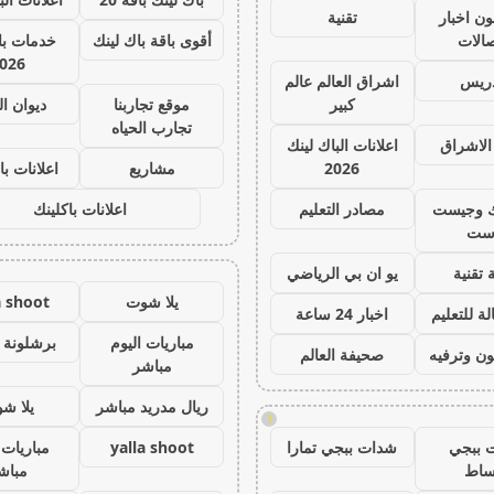
ون اخبار
تقنية
صالات
أقوى باقة باك لينك
خدمات با 
026
دريس
اشراق العالم عالم
كبير
موقع تجاربنا
ديوان ا
تجارب الحياه
الاشراق
اعلانات الباك لينك
2026
مشاريع
اعلانات با
ك وجيست
مصادر التعليم
اعلانات باكلينك
ست
 تقنية
يو ان بي الرياضي
يلا شوت
a shoot
ة للتعليم
اخبار 24 ساعة
مباريات اليوم
برشلونة 
ون وترفيه
صحيفة العالم
مباشر
ريال مدريد مباشر
يلا ش
!
 ببجي
شدات ببجي تمارا
yalla shoot
مباريات 
ساط
مباش