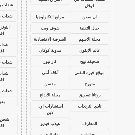
شدات بب
قوقل
شدات بب
ان سفن
مرابع التكنولوجيا
ايتون
خيال التقنية
شوف ويب
اق
مجلة الاسهم
الشرقية الاقتصادية
شدات
عالم الايفون
مدونة كوكان
اق
صحيفة نهج
كار نيوز
شدات بب
موقع خبرة التقني
أناقة أنثى
شدات
اق
متورخ
مدسن
شدات بب
روتانا تسويق
مجلة الابداع
متجر
نادي الترددات
استشارات اون
لاين
شحن ي
المعارف
هيدب فيديو
اق
رمح التقنية
رذاذ التجارة