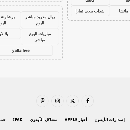
نا
ماتشا
ماتشا
شدات ببجي تمارا
ريال مدريد مباشر
برشلونة 
اليوم
اليو
مباريات اليوم
يلا لا
مباشر
yalla live
فيسبوك
X
الانستغرام
بينتيريست
(Twitter)
إصدارات الآيفون
أخبار APPLE
مشاكل الآيفون
IPAD
حماي