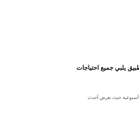
Indie App Spotligh” هو تطبيق يلبي جميع احتياجات
حبًا بك في تطبيق Indie Spotlight. هذه سلسلة 9to5Mac أسبوعية حيث نعرض أحدث