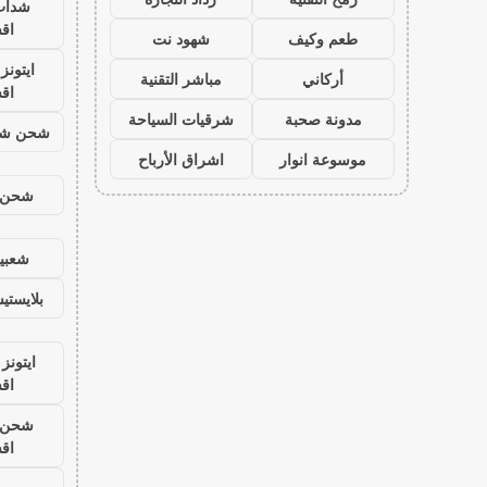
شدات
اق
طعم وكيف
شهود نت
ايتون
أركاني
مباشر التقنية
اق
مدونة صحبة
شرقيات السياحة
شحن شد
موسوعة انوار
اشراق الأرباح
شحن ي
شعبية
بلايست
ايتونز
اق
شحن ي
اق