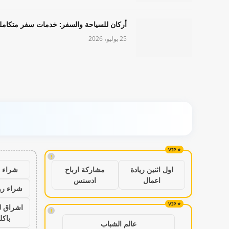
أركان للسياحة والسفر: خدمات سفر متكامل
25 يوليو، 2026
!
شراء ب
اول اثنين ريادة
مشاركة ارباح
اعمال
ادسنس
شراء رو
اشراق ل
!
باكل
عالم الشباب