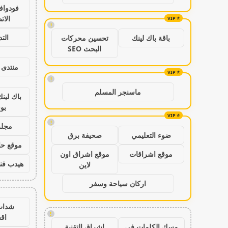
فودواف
الات
!
الت
باقة باك لينك
تحسين محركات
البحث SEO
منتدى 
!
ماسنجر المسلم
باك لين
بو
!
مجلة
ضوء التعليمي
صحيفة برق
موقع حال
موقع اشراقات
موقع اشراق اون
هيدب فن
لاين
اركان سياحة وسفر
شدات
!
اق
مسك الكلمات في
اشراق التقنية