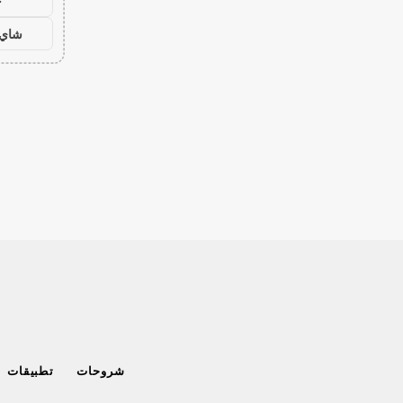
ح
شاي 
شروحات
تطبيقات