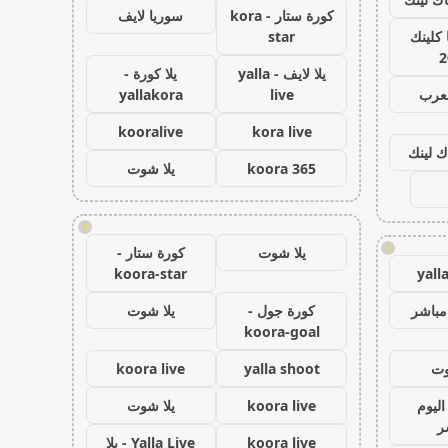
كورة ستار - kora
سوريا لايف
كلينك
star
2
يلا لايف - yalla
يلا كورة -
لعرب
live
yallakora
kooralive
kora live
ك لينك
koora 365
يلا شوت
!
!
يلا شوت
كورة ستار -
koora-star
yall
مباشر
كورة جول -
يلا شوت
koora-goal
وت
yalla shoot
koora live
اليوم
koora live
يلا شوت
ر
koora live
Yalla Live - يلا