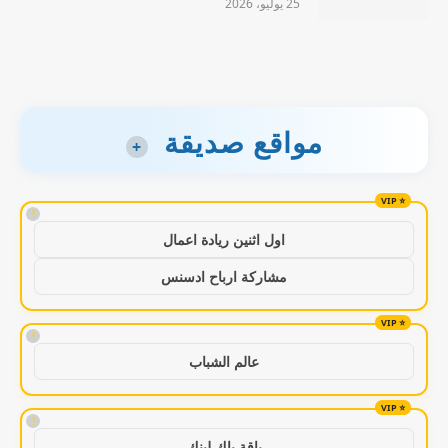
25 يوليو، 2026
مواقع صديقة
+
!
اول اثنين ريادة اعمال
مشاركة ارباح ادسنس
!
عالم الشباب
!
باقة باك لينك