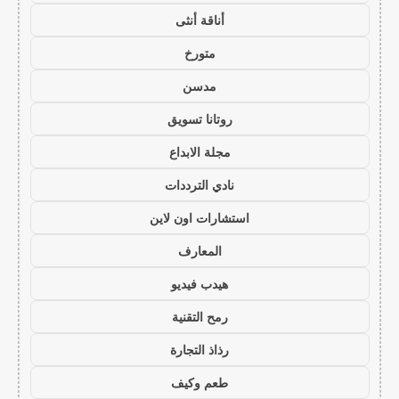
أناقة أنثى
متورخ
مدسن
روتانا تسويق
مجلة الابداع
نادي الترددات
استشارات اون لاين
المعارف
هيدب فيديو
رمح التقنية
رذاذ التجارة
طعم وكيف