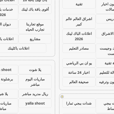
ون اخبار
تقنية
صالات
أقوى باقة باك لينك
خدمات با 
026
دريس
اشراق العالم عالم
كبير
موقع تجاربنا
ديوان ا
تجارب الحياه
الاشراق
اعلانات الباك لينك
2026
مشاريع
اعلانات با
ك وجيست
مصادر التعليم
اعلانات باكلينك
ست
 تقنية
يو ان بي الرياضي
يلا شوت
a shoot
ة للتعليم
اخبار 24 ساعة
مباريات اليوم
برشلونة 
ون وترفيه
صحيفة العالم
مباشر
ريال مدريد مباشر
يلا ش
!
 ببجي
شدات ببجي تمارا
yalla shoot
مباريات 
ساط
مباش