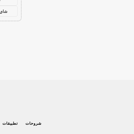
ح
شاي 
شروحات
تطبيقات