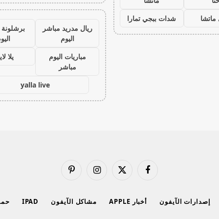
نا
ماتشا
ماتشا
شدات ببجي تمارا
ريال مدريد مباشر
برشلونة 
اليوم
اليو
مباريات اليوم
يلا لا
مباشر
yalla live
فيسبوك
X
الانستغرام
بينتيريست
(Twitter)
إصدارات الآيفون
أخبار APPLE
مشاكل الآيفون
IPAD
حماي