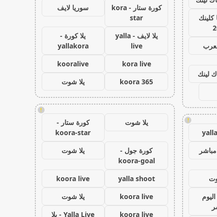
كورة ستار - kora
سوريا لايف
كلينك
star
2
يلا لايف - yalla
يلا كورة -
لعرب
live
yallakora
kooralive
kora live
ك لينك
koora 365
يلا شوت
!
!
يلا شوت
كورة ستار -
koora-star
yall
مباشر
كورة جول -
يلا شوت
koora-goal
وت
yalla shoot
koora live
اليوم
koora live
يلا شوت
ر
koora live
Yalla Live - يلا