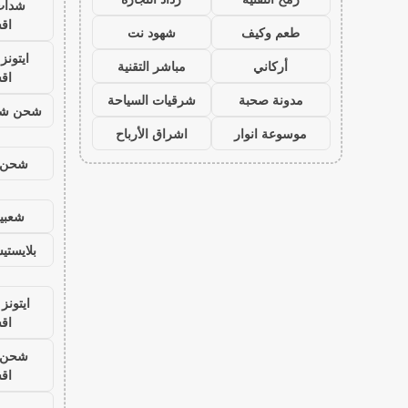
شدات
اق
طعم وكيف
شهود نت
ايتون
أركاني
مباشر التقنية
اق
مدونة صحبة
شرقيات السياحة
شحن شد
موسوعة انوار
اشراق الأرباح
شحن ي
شعبية
بلايست
ايتونز
اق
شحن ي
اق