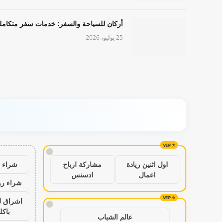
أركان للسياحة والسفر: خدمات سفر متكامل
25 يوليو، 2026
!
شراء ب
اول اثنين ريادة
مشاركة ارباح
اعمال
ادسنس
شراء رو
اشراق ل
!
باكل
عالم الشباب