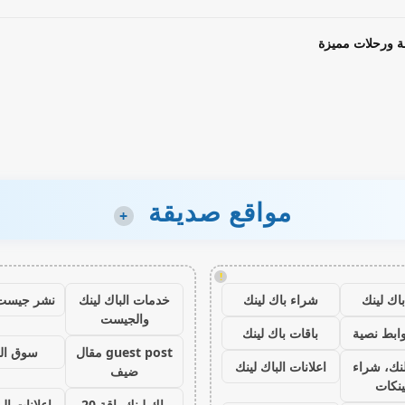
ة ورحلات مميزة
مواقع صديقة
+
!
اك لينك
شراء باك لينك
خدمات الباك لينك
نشر جيست
والجيست
ابط نصية
باقات باك لينك
guest post مقال
سوق ال
نك، شراء
اعلانات الباك لينك
ضيف
ينكات
باك لينك باقة 20
اعلانات الب