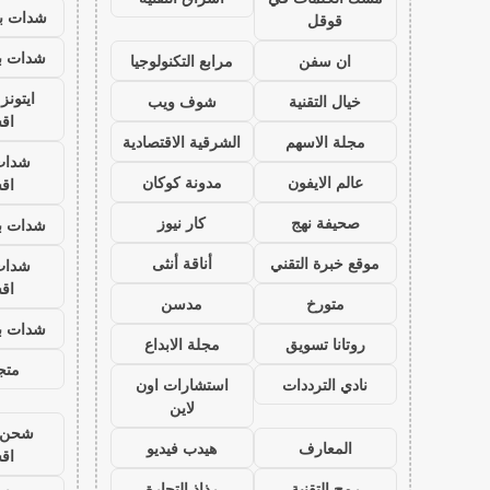
شدات بب
قوقل
شدات بب
ان سفن
مرابع التكنولوجيا
ايتون
خيال التقنية
شوف ويب
اق
مجلة الاسهم
الشرقية الاقتصادية
شدات
عالم الايفون
مدونة كوكان
اق
صحيفة نهج
كار نيوز
شدات بب
موقع خبرة التقني
أناقة أنثى
شدات
اق
متورخ
مدسن
شدات بب
روتانا تسويق
مجلة الابداع
متجر
نادي الترددات
استشارات اون
لاين
شحن ي
المعارف
هيدب فيديو
اق
رمح التقنية
رذاذ التجارة