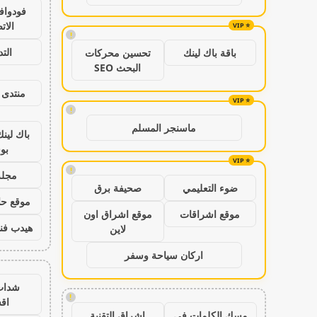
فودواف
الات
!
الت
باقة باك لينك
تحسين محركات
البحث SEO
منتدى 
!
ماسنجر المسلم
باك لين
بو
!
مجلة
ضوء التعليمي
صحيفة برق
موقع حال
موقع اشراقات
موقع اشراق اون
هيدب فن
لاين
اركان سياحة وسفر
شدات
!
اق
مسك الكلمات في
اشراق التقنية