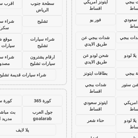
 ببجي
ايتونز امريكي
سطحة جنوب
اقرب س
ساط
اقساط
الرياض
ز سعودي
فور يو
تشليح
شراء سي
ساط
سكرا
ات ببجي
شدات ببجي عن
شراء سيارات
موقع ش
طريق الايدي
تشليح
سيارات 
لا لودو
شحن لودو عن
ارقام يشترون
شراء سي
طريق الايدي
سيارات تشليح
مصدو
 ببجي
بطاقات ايتونز
شراء سيارات قديمة تشليح
يشن ستور
شدات ببجي
اقساط
كورة 365
كورة س
 امريكي
ايتونز سعودي
ساط
اقساط
جول العرب
بث مباشر
goalarab
مدريد ا
لا لودو
حناء شعر
ساط
يلا لايف