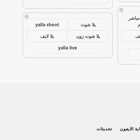
!
!
مباشر
م
يلا شوت
yalla shoot
يف
يلا شوت زون
يلا لايف
yalla live
ة الايفون
تحديثات