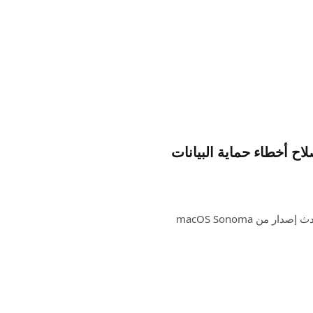
لإصدار macOS 14.6.1 مع إصلاح أخطاء حماية البيانات
أصدرت شركة Apple تحديثًا لنظام التشغيل macOS 14.6. أحدث إصدار من macOS Sonoma