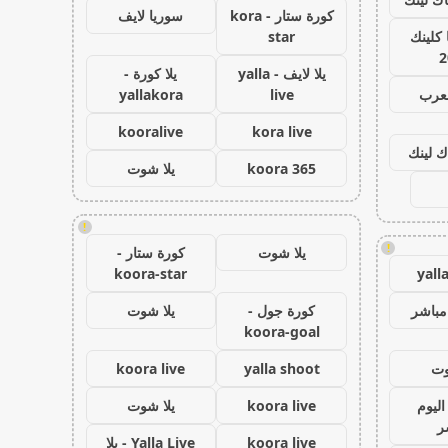
كورة ستار - kora
سوريا لايف
كلينك
star
2
يلا لايف - yalla
يلا كورة -
لعرب
live
yallakora
kooralive
kora live
ك لينك
koora 365
يلا شوت
!
!
يلا شوت
كورة ستار -
koora-star
yall
مباشر
كورة جول -
يلا شوت
koora-goal
وت
yalla shoot
koora live
اليوم
koora live
يلا شوت
ر
koora live
Yalla Live - يلا