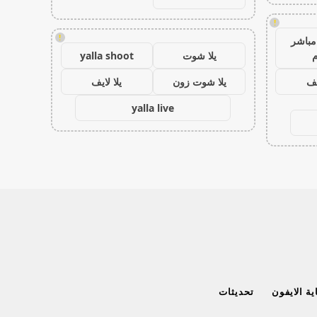
!
!
مباشر
م
يلا شوت
yalla shoot
يف
يلا شوت زون
يلا لايف
yalla live
ة الايفون
تحديثات