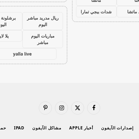
نا
ماتشا
ماتشا
شدات ببجي تمارا
ريال مدريد مباشر
برشلونة 
اليوم
اليو
مباريات اليوم
يلا لا
مباشر
yalla live
فيسبوك
X
الانستغرام
بينتيريست
(Twitter)
إصدارات الآيفون
أخبار APPLE
مشاكل الآيفون
IPAD
حماي