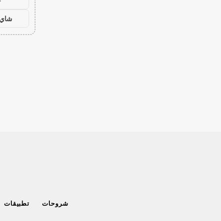
ح
شاي 
شروحات
تطبيقات