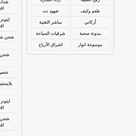
شدات
اق
طعم وكيف
شهود نت
ايتون
أركاني
مباشر التقنية
اق
مدونة صحبة
شرقيات السياحة
شحن شد
موسوعة انوار
اشراق الأرباح
شحن ي
شعبية
بلايست
ايتونز
اق
شحن ي
اق