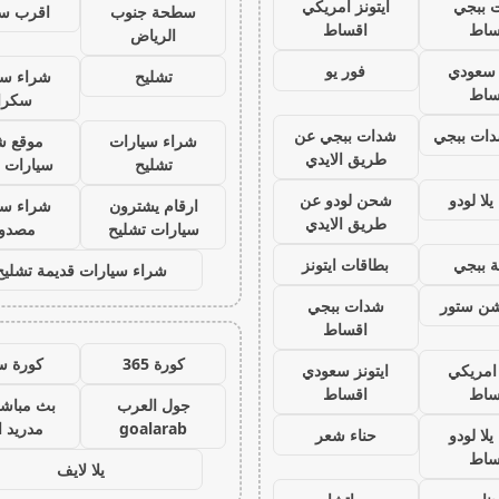
 ببجي
ايتونز امريكي
سطحة جنوب
اقرب س
ساط
اقساط
الرياض
ز سعودي
فور يو
تشليح
شراء سي
ساط
سكرا
ات ببجي
شدات ببجي عن
شراء سيارات
موقع ش
طريق الايدي
تشليح
سيارات 
لا لودو
شحن لودو عن
ارقام يشترون
شراء سي
طريق الايدي
سيارات تشليح
مصدو
 ببجي
بطاقات ايتونز
شراء سيارات قديمة تشليح
يشن ستور
شدات ببجي
اقساط
كورة 365
كورة س
 امريكي
ايتونز سعودي
ساط
اقساط
جول العرب
بث مباشر
goalarab
مدريد ا
لا لودو
حناء شعر
ساط
يلا لايف