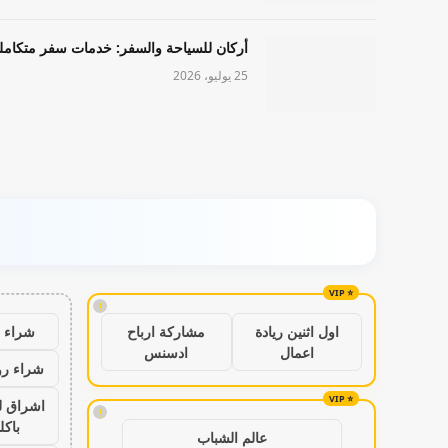
أركان للسياحة والسفر: خدمات سفر متكامل
25 يوليو، 2026
!
شراء ب
اول اثنين ريادة
مشاركة ارباح
اعمال
ادسنس
شراء رو
اشراق ل
!
باكل
عالم الشباب