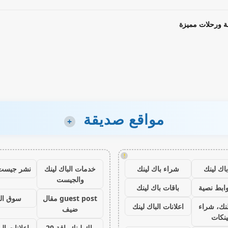
ة ورحلات مميزة
مواقع صديقة
+
!
اك لينك
شراء باك لينك
خدمات الباك لينك
نشر جيست
والجيست
ابط نصية
باقات باك لينك
guest post مقال
سوق ال
نك، شراء
اعلانات الباك لينك
ضيف
ينكات
باك لينك باقة 20
اعلانات الب