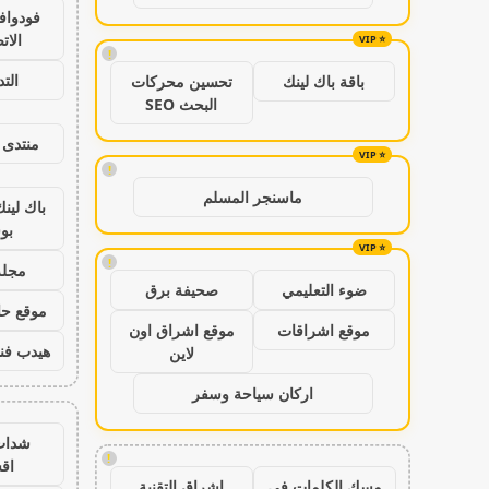
فودواف
الات
!
الت
باقة باك لينك
تحسين محركات
البحث SEO
منتدى 
!
ماسنجر المسلم
باك لين
بو
!
مجلة
ضوء التعليمي
صحيفة برق
موقع حال
موقع اشراقات
موقع اشراق اون
هيدب فن
لاين
اركان سياحة وسفر
شدات
!
اق
مسك الكلمات في
اشراق التقنية