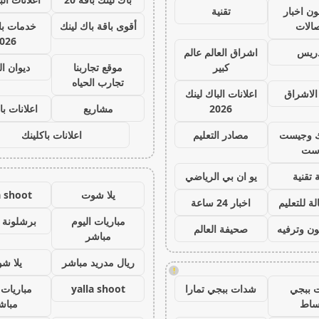
ون اخبار
تقنية
صالات
أقوى باقة باك لينك
خدمات با 
026
دريس
اشراق العالم عالم
كبير
موقع تجاربنا
ديوان ا
تجارب الحياه
الاشراق
اعلانات الباك لينك
2026
مشاريع
اعلانات با
ك وجيست
مصادر التعليم
اعلانات باكلينك
ست
 تقنية
يو ان بي الرياضي
يلا شوت
a shoot
ة للتعليم
اخبار 24 ساعة
مباريات اليوم
برشلونة 
ون وترفيه
صحيفة العالم
مباشر
ريال مدريد مباشر
يلا ش
!
 ببجي
شدات ببجي تمارا
yalla shoot
مباريات 
ساط
مباش