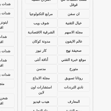
شدات بب
قوقل
شدات بب
ان سفن
مرابع التكنولوجيا
ايتون
خيال التقنية
شوف ويب
اق
مجلة الاسهم
الشرقية الاقتصادية
شدات
عالم الايفون
مدونة كوكان
اق
صحيفة نهج
كار نيوز
شدات بب
موقع خبرة التقني
أناقة أنثى
شدات
اق
متورخ
مدسن
شدات بب
روتانا تسويق
مجلة الابداع
متجر
نادي الترددات
استشارات اون
لاين
شحن ي
المعارف
هيدب فيديو
اق
رمح التقنية
رذاذ التجارة