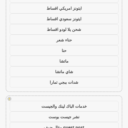
ايتونز امريكي اقساط
ايتونز سعودي اقساط
شحن يلا لودو اقساط
حناء شعر
حنا
ماتشا
شاي ماتشا
شدات ببجي تمارا
!
خدمات الباك لينك والجيست
نشر جيست بوست
guest post مقال ضيف