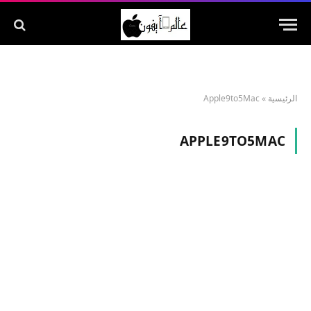
الرئيسية
»
Apple9to5Mac
APPLE9TO5MAC