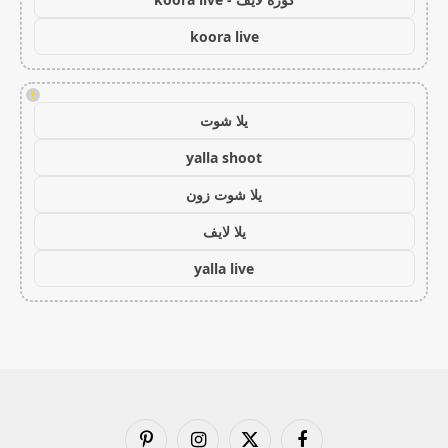
koora live
!
يلا شوت
yalla shoot
يلا شوت زون
يلا لايف
yalla live
فيسبوك
X
الانستغرام
بينتيريست