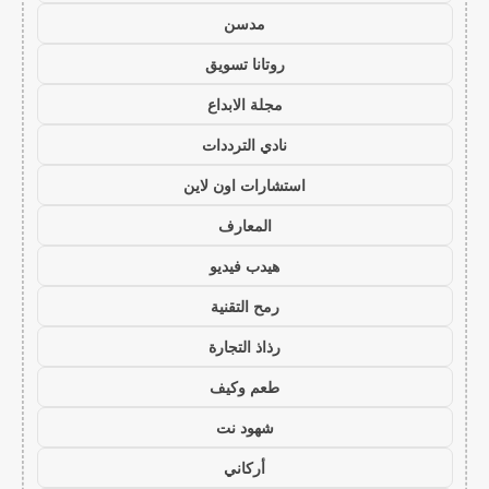
مدسن
روتانا تسويق
مجلة الابداع
نادي الترددات
استشارات اون لاين
المعارف
هيدب فيديو
رمح التقنية
رذاذ التجارة
طعم وكيف
شهود نت
أركاني