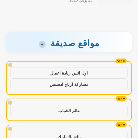
25 يوليو، 2026
مواقع صديقة
+
!
اول اثنين ريادة اعمال
مشاركة ارباح ادسنس
!
عالم الشباب
!
باقة باك لينك