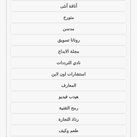
أناقة أنثى
متورخ
مدسن
روتانا تسويق
مجلة الابداع
نادي الترددات
استشارات اون لاين
المعارف
هيدب فيديو
رمح التقنية
رذاذ التجارة
طعم وكيف