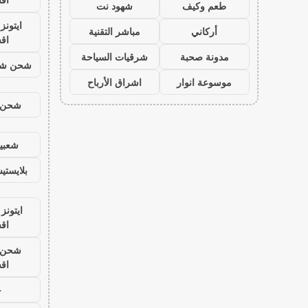
طعم وكيف
شهود نت
ايتون
أركاني
مباشر التقنية
اق
مدونة صحبة
شرقيات السياحة
شحن شد
موسوعة انوار
اشراق الأرباح
شحن ي
شعبية
بلايست
ايتونز
اق
شحن ي
اق
ح