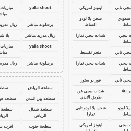
جي تابي
ايتونز امريكي
yalla shoot
مباريات 
مباش
ز سعودي
شحن يلا لودو
ساط
اقساط
برشلونة مباشر
ريال مدريد
 ببجي
شدات ببجي تمارا
ريال مدريد مباشر
يلا ش
ساط
yalla shoot
مباريات 
جي تابي
متجر تقسيط
مباش
 ببجي
شدات ببجي تمارا
برشلونة مباشر
ريال مدريد
ساط
جي تابي
فور يو ستور
سطحة الرياض
سطح
 4u
شدات ببجي عن
طريق الايدي
سطحة بين المدن
سطحة هيد
لا لودو
شحن يلا لودو تابي
سطحة شمال
سطحة 
ساط
تمارا
الرياض
الري
 ببجي
ايتونز امريكي
سطحة جنوب
اقرب س
ساط
اقساط