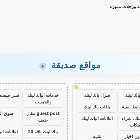
ة ورحلات مميزة
مواقع صديقة
+
!
اك لينك
شراء باك لينك
خدمات الباك لينك
نشر جيست
والجيست
ابط نصية
باقات باك لينك
guest post مقال
سوق ال
نك، شراء
اعلانات الباك لينك
ضيف
ينكات
باك لينك باقة 20
اعلانات الب
ون اخبار
تقنية