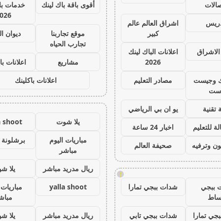
صالات
أقوى باقة باك لينك
خدمات با 
026
دريس
اشراق العالم عالم
كبير
موقع تجاربنا
ديوان ا
تجارب الحياه
الاشراق
اعلانات الباك لينك
2026
مشاريع
اعلانات با
ك وجيست
مصادر التعليم
اعلانات باكلينك
ست
 تقنية
يو ان بي الرياضي
يلا شوت
a shoot
ة للتعليم
اخبار 24 ساعة
مباريات اليوم
برشلونة 
ون وترفيه
صحيفة العالم
مباشر
ريال مدريد مباشر
يلا ش
!
 ببجي
شدات ببجي تمارا
yalla shoot
مباريات 
ساط
مباش
جي تمارا
شدات ببجي تابي
ريال مدريد مباشر
يلا ش