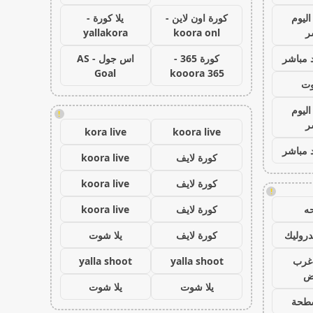
اليوم
كورة اون لاين -
يلا كورة -
ر
koora onl
yallakora
 مباشر
كورة 365 -
اس جول - AS
Goal
kooora 365
وت
اليوم
!
ر
kora live
koora live
 مباشر
كورة لايف
koora live
كورة لايف
koora live
!
ه
كورة لايف
koora live
روليك
كورة لايف
يلا شوت
غرب
yalla shoot
yalla shoot
اض
يلا شوت
يلا شوت
طحة