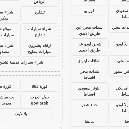
الرياض
ز سعودي
فور يو
تشليح
شراء سي
ساط
سكرا
ات ببجي
شدات ببجي عن
شراء سيارات
موقع ش
طريق الايدي
تشليح
سيارات 
لا لودو
شحن لودو عن
ارقام يشترون
شراء سي
طريق الايدي
سيارات تشليح
مصدو
 ببجي
بطاقات ايتونز
شراء سيارات قديمة تشليح
يشن ستور
شدات ببجي
اقساط
كورة 365
كورة س
 امريكي
ايتونز سعودي
ساط
اقساط
جول العرب
بث مباشر
goalarab
مدريد ا
لا لودو
حناء شعر
ساط
يلا لايف
نا
ماتشا