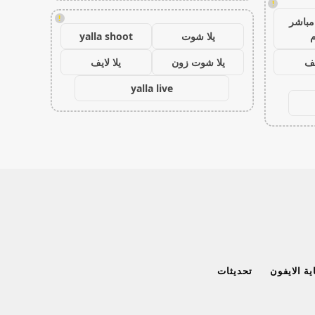
!
!
مباشر
م
يلا شوت
yalla shoot
يف
يلا شوت زون
يلا لايف
yalla live
ة الايفون
تحديثات