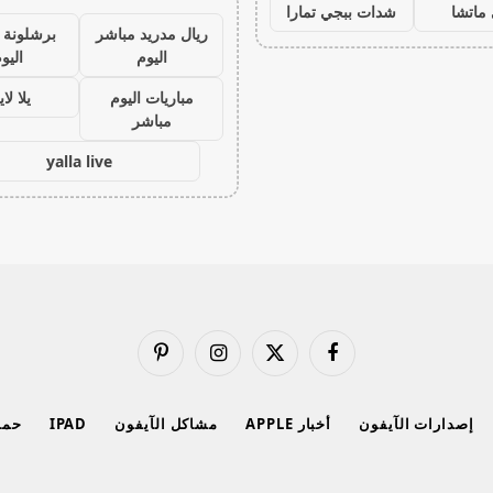
ماتشا
شدات ببجي تمارا
ريال مدريد مباشر
برشلونة 
اليوم
اليو
مباريات اليوم
يلا لا
مباشر
yalla live
فيسبوك
X
الانستغرام
بينتيريست
(Twitter)
إصدارات الآيفون
أخبار APPLE
مشاكل الآيفون
IPAD
حماي