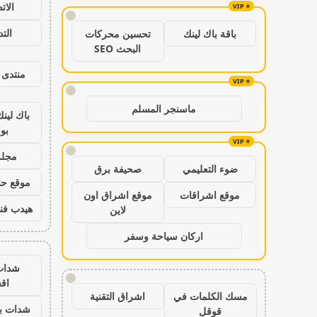
الات
!
الت
باقة باك لينك
تحسين محركات
البحث SEO
منتدى 
!
ماسنجر المسلم
باك لين
بو
!
مجلة
ضوء التعليمي
صحيفة برق
موقع حال
موقع اشراقات
موقع اشراق اون
هيدب فن
لاين
اركان سياحة وسفر
شدات
!
اق
مسك الكلمات في
اشراق التقنية
شدات بب
قوقل