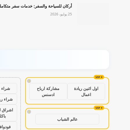
أركان للسياحة والسفر: خدمات سفر متكامل
25 يوليو، 2026
!
شراء ب
اول اثنين ريادة
مشاركة ارباح
اعمال
ادسنس
شراء رو
اشراق ل
!
باكل
عالم الشباب
فودواف