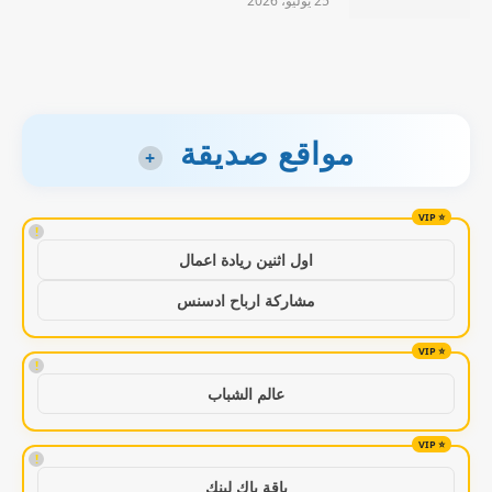
25 يوليو، 2026
مواقع صديقة
+
!
اول اثنين ريادة اعمال
مشاركة ارباح ادسنس
!
عالم الشباب
!
باقة باك لينك