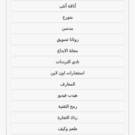
أناقة أنثى
متورخ
مدسن
روتانا تسويق
مجلة الابداع
نادي الترددات
استشارات اون لاين
المعارف
هيدب فيديو
رمح التقنية
رذاذ التجارة
طعم وكيف