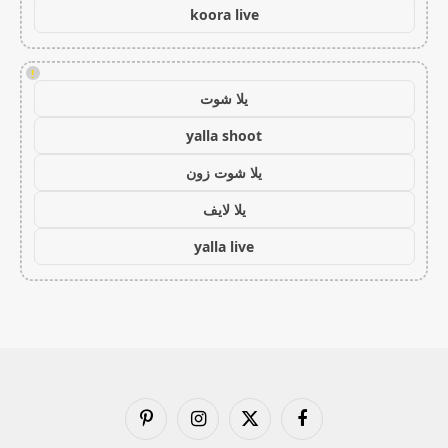
koora live
!
يلا شوت
yalla shoot
يلا شوت زون
يلا لايف
yalla live
فيسبوك
X
الانستغرام
بينتيريست
(Twitter)