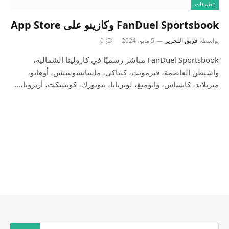
تطبيقات
بواسطة
فريق التحرير
5 مايو، 2024
0
FanDuel Sportsbook مباشر رسميًا في كارولينا الشمالية،
واشنطن العاصمة، فيرمونت، كنتاكي، ماساتشوستس، أوهايو،
ميريلاند، كانساس، وايومنغ، لويزيانا، نيويورك، كونيتيكت، أريزونا،…