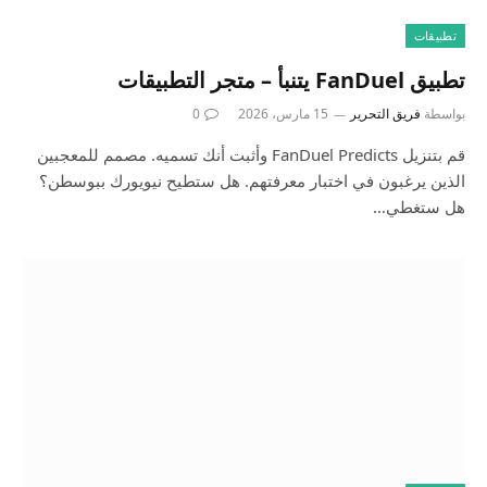
تطبيقات
تطبيق FanDuel يتنبأ – متجر التطبيقات
بواسطة
فريق التحرير
15 مارس، 2026
0
قم بتنزيل FanDuel Predicts وأثبت أنك تسميه. مصمم للمعجبين
الذين يرغبون في اختبار معرفتهم. هل ستطيح نيويورك ببوسطن؟
هل ستغطي…