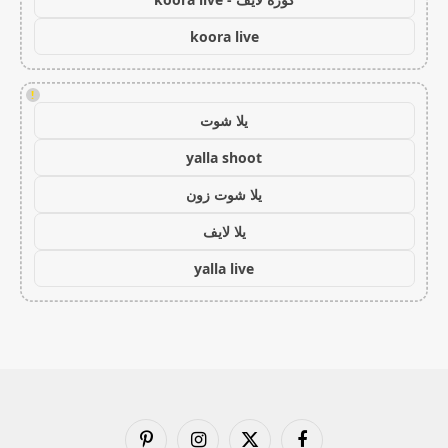
koora live
!
يلا شوت
yalla shoot
يلا شوت زون
يلا لايف
yalla live
فيسبوك
X
الانستغرام
بينتيريست