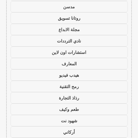
مدسن
روتانا تسويق
مجلة الابداع
نادي الترددات
استشارات اون لاين
المعارف
هيدب فيديو
رمح التقنية
رذاذ التجارة
طعم وكيف
شهود نت
أركاني