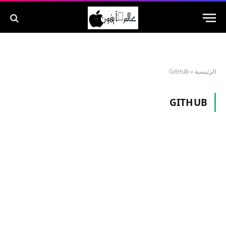
الرئيسية
»
GitHub
GITHUB