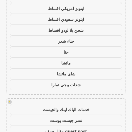
ايتونز امريكي اقساط
ايتونز سعودي اقساط
شحن يلا لودو اقساط
حناء شعر
حنا
ماتشا
شاي ماتشا
شدات ببجي تمارا
!
خدمات الباك لينك والجيست
نشر جيست بوست
guest post مقال ضيف