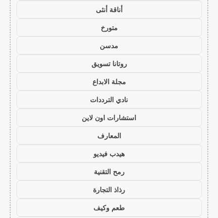
أناقة أنثى
متورخ
مدسن
روتانا تسويق
مجلة الابداع
نادي الترددات
استشارات اون لاين
المعارف
هيدب فيديو
رمح التقنية
رذاذ التجارة
طعم وكيف