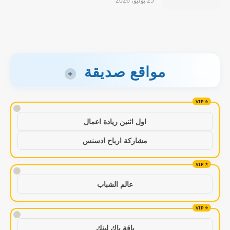
25 يوليو، 2026
مواقع صديقة
+
!
اول اثنين ريادة اعمال
مشاركة ارباح ادسنس
!
عالم الشباب
!
باقة باك لينك