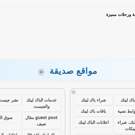
ة ورحلات مميزة
مواقع صديقة
+
!
اك لينك
شراء باك لينك
خدمات الباك لينك
نشر جيست
والجيست
ابط نصية
باقات باك لينك
guest post مقال
سوق ال
نك، شراء
اعلانات الباك لينك
ضيف
ينكات
باك لينك باقة 20
اعلانات الب