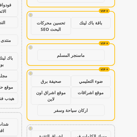
فودواف
الات
!
الت
باقة باك لينك
تحسين محركات
البحث SEO
منتدى 
!
ماسنجر المسلم
باك لين
بو
!
مجلة
ضوء التعليمي
صحيفة برق
موقع حال
موقع اشراقات
موقع اشراق اون
هيدب فن
لاين
اركان سياحة وسفر
شدات
!
اق
مسك الكلمات في
اشراق التقنية