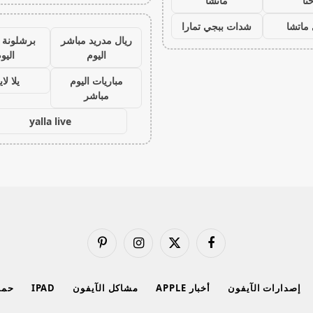
نا
ماتشا
ماتشا
شدات ببجي تمارا
ريال مدريد مباشر
برشلونة 
اليوم
اليو
مباريات اليوم
يلا لا
مباشر
yalla live
فيسبوك
X
الانستغرام
بينتيريست
(Twitter)
إصدارات الآيفون
أخبار APPLE
مشاكل الآيفون
IPAD
حماي