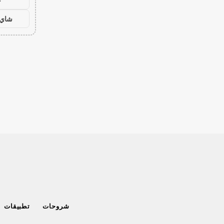
ح
شاي 
شروحات
تطبيقات