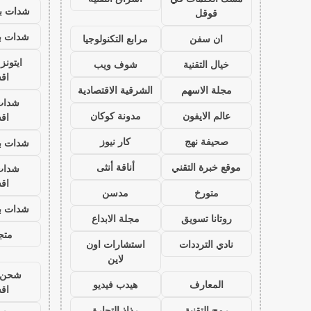
شدات بب
قوقل
شدات بب
ان سفن
مرابع التكنولوجيا
ايتون
خيال التقنية
شوف ويب
اق
مجلة الاسهم
الشرقية الاقتصادية
شدات
عالم الايفون
مدونة كوكان
اق
صحيفة نهج
كار نيوز
شدات بب
موقع خبرة التقني
أناقة أنثى
شدات
اق
متورخ
مدسن
شدات بب
روتانا تسويق
مجلة الابداع
متجر
نادي الترددات
استشارات اون
لاين
شحن ي
المعارف
هيدب فيديو
اق
رمح التقنية
رذاذ التجارة