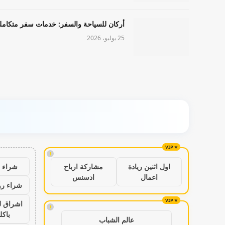
أركان للسياحة والسفر: خدمات سفر متكامل
25 يوليو، 2026
!
شراء ب
اول اثنين ريادة
مشاركة ارباح
اعمال
ادسنس
شراء رو
اشراق ل
!
باكل
عالم الشباب