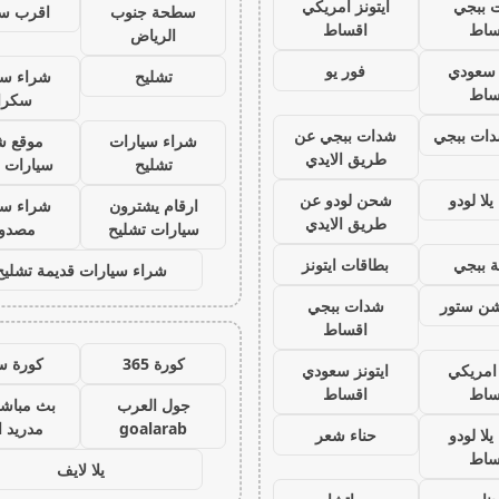
 ببجي
ايتونز امريكي
سطحة جنوب
اقرب س
ساط
اقساط
الرياض
ز سعودي
فور يو
تشليح
شراء سي
ساط
سكرا
ات ببجي
شدات ببجي عن
شراء سيارات
موقع ش
طريق الايدي
تشليح
سيارات 
لا لودو
شحن لودو عن
ارقام يشترون
شراء سي
طريق الايدي
سيارات تشليح
مصدو
 ببجي
بطاقات ايتونز
شراء سيارات قديمة تشليح
يشن ستور
شدات ببجي
اقساط
كورة 365
كورة س
 امريكي
ايتونز سعودي
ساط
اقساط
جول العرب
بث مباشر
goalarab
مدريد ا
لا لودو
حناء شعر
ساط
يلا لايف