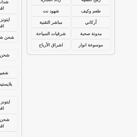
شدات
اق
طعم وكيف
شهود نت
ايتون
أركاني
مباشر التقنية
اق
مدونة صحبة
شرقيات السياحة
شحن شد
موسوعة انوار
اشراق الأرباح
شحن ي
شعبية
بلايست
ايتونز
اق
شحن ي
اق