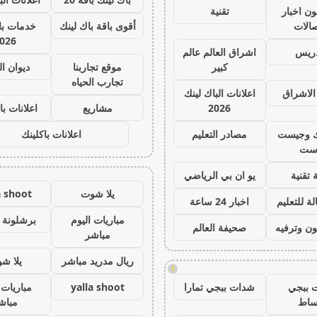
ون اخبار
تقنية
صالات
أقوى باقة باك لينك
خدمات با 
026
دريس
اشراق العالم عالم
كبير
موقع تجاربنا
ديوان ا
تجارب الحياه
الاشراق
اعلانات الباك لينك
2026
مشاريع
اعلانات با
ك وجيست
مصادر التعليم
اعلانات باكلينك
ست
 تقنية
يو ان بي الرياضي
يلا شوت
a shoot
ة للتعليم
اخبار 24 ساعة
مباريات اليوم
برشلونة 
ون وترفيه
صحيفة العالم
مباشر
ريال مدريد مباشر
يلا ش
!
 ببجي
شدات ببجي تمارا
yalla shoot
مباريات 
ساط
مباش