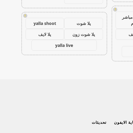
!
!
مباشر
م
يلا شوت
yalla shoot
يف
يلا شوت زون
يلا لايف
yalla live
ة الايفون
تحديثات