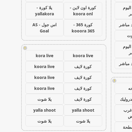
اليوم
كورة اون لاين -
يلا كورة -
ر
koora onl
yallakora
 مباشر
كورة 365 -
اس جول - AS
Goal
kooora 365
وت
اليوم
!
ر
kora live
koora live
 مباشر
كورة لايف
koora live
كورة لايف
koora live
!
ه
كورة لايف
koora live
روليك
كورة لايف
يلا شوت
غرب
yalla shoot
yalla shoot
اض
يلا شوت
يلا شوت
طحة