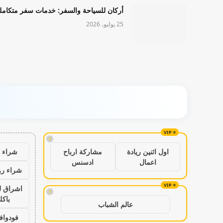
أركان للسياحة والسفر: خدمات سفر متكامل
25 يوليو، 2026
!
شراء ب
اول اثنين ريادة
مشاركة ارباح
اعمال
ادسنس
شراء رو
اشراق ل
!
باكل
عالم الشباب
فودواف