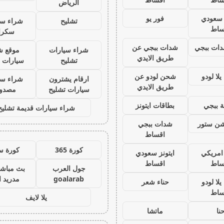
الرياض
ز سعودي
فور يو
تشليح
شراء سي
ساط
سكرا
ات ببجي
شدات ببجي عن
شراء سيارات
موقع ش
طريق الايدي
تشليح
سيارات 
لا لودو
شحن لودو عن
ارقام يشترون
شراء سي
طريق الايدي
سيارات تشليح
مصدو
 ببجي
بطاقات ايتونز
شراء سيارات قديمة تشليح
يشن ستور
شدات ببجي
اقساط
كورة 365
كورة س
 امريكي
ايتونز سعودي
ساط
اقساط
جول العرب
بث مباشر
goalarab
مدريد ا
لا لودو
حناء شعر
ساط
يلا لايف
نا
ماتشا