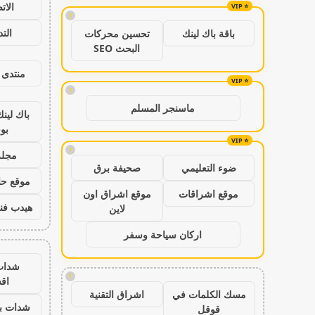
الات
!
الت
باقة باك لينك
تحسين محركات
البحث SEO
منتدى 
!
ماسنجر المسلم
باك لين
بو
!
مجلة
ضوء التعليمي
صحيفة برق
موقع حال
موقع اشراقات
موقع اشراق اون
هيدب فن
لاين
اركان سياحة وسفر
شدات
!
اق
مسك الكلمات في
اشراق التقنية
شدات بب
قوقل