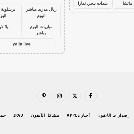
ماتشا
شدات ببجي تمارا
ريال مدريد مباشر
برشلونة 
اليوم
اليو
مباريات اليوم
يلا لا
مباشر
yalla live
فيسبوك
X
الانستغرام
بينتيريست
(Twitter)
إصدارات الآيفون
أخبار APPLE
مشاكل الآيفون
IPAD
حماي