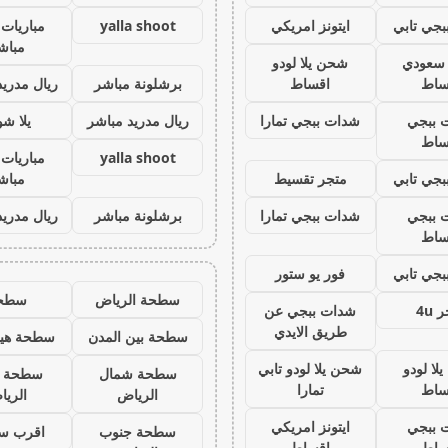
جي تابي
ايتونز امريكي
yalla shoot
مباريات 
مباش
ز سعودي
شحن يلا لودو
ساط
اقساط
برشلونة مباشر
ريال مدريد
 ببجي
شدات ببجي تمارا
ريال مدريد مباشر
يلا ش
ساط
yalla shoot
مباريات 
جي تابي
متجر تقسيط
مباش
 ببجي
شدات ببجي تمارا
برشلونة مباشر
ريال مدريد
ساط
جي تابي
فور يو ستور
سطحة الرياض
سطح
 4u
شدات ببجي عن
طريق الايدي
سطحة بين المدن
سطحة هيد
لا لودو
شحن يلا لودو تابي
سطحة شمال
سطحة 
ساط
تمارا
الرياض
الري
 ببجي
ايتونز امريكي
سطحة جنوب
اقرب س
ساط
اقساط