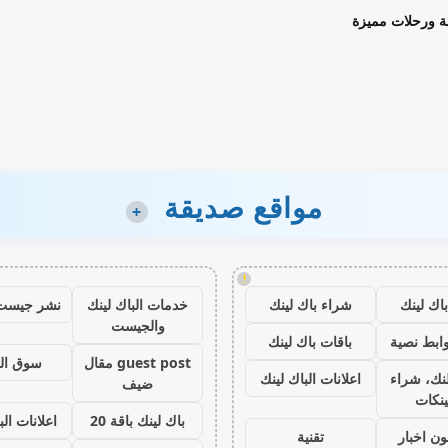
ة ورحلات مميزة
مواقع صديقة
+
!
اك لينك
شراء باك لينك
خدمات الباك لينك
نشر جيست
والجيست
ابط نصية
باقات باك لينك
guest post مقال
سوق ال
نك، شراء
اعلانات الباك لينك
ضيف
ينكات
باك لينك باقة 20
اعلانات الب
ون اخبار
تقنية