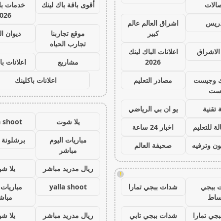
صالات
أقوى باقة باك لينك
خدمات با 
026
دريس
اشراق العالم عالم
كبير
موقع تجاربنا
ديوان ا
تجارب الحياه
الاشراق
اعلانات الباك لينك
2026
مشاريع
اعلانات با
ك وجيست
مصادر التعليم
اعلانات باكلينك
ست
 تقنية
يو ان بي الرياضي
يلا شوت
a shoot
ة للتعليم
اخبار 24 ساعة
مباريات اليوم
برشلونة 
ون وترفيه
صحيفة العالم
مباشر
ريال مدريد مباشر
يلا ش
!
 ببجي
شدات ببجي تمارا
yalla shoot
مباريات 
ساط
مباش
جي تمارا
شدات ببجي تابي
ريال مدريد مباشر
يلا ش