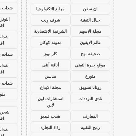
شدات بب
ان سفن
مرابع التكنولوجيا
ايتون
خيال التقنية
شوف ويب
اق
مجلة الاسهم
الشرقية الاقتصادية
شدات
عالم الايفون
مدونة كوكان
اق
صحيفة نهج
كار نيوز
شدات بب
موقع خبرة التقني
أناقة أنثى
شدات
اق
متورخ
مدسن
شدات بب
روتانا تسويق
مجلة الابداع
متجر
نادي الترددات
استشارات اون
لاين
شحن ي
المعارف
هيدب فيديو
اق
رمح التقنية
رذاذ التجارة
شدات
اق