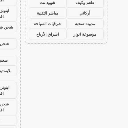
طعم وكيف
شهود نت
ايتون
أركاني
مباشر التقنية
اق
مدونة صحبة
شرقيات السياحة
شحن شد
موسوعة انوار
اشراق الأرباح
شحن ي
شعبية
بلايست
ايتونز
اق
شحن ي
اق
ح