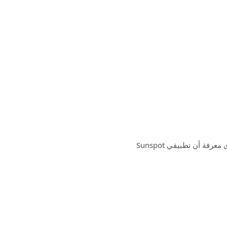
بالنسبة لأولئك الذين قاموا بإلغاء تثبيت التطبيق، ما عليك سوى معرفة أن تطبيقي Sunspot