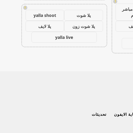
!
!
مباشر
م
يلا شوت
yalla shoot
يف
يلا شوت زون
يلا لايف
yalla live
ة الايفون
تحديثات