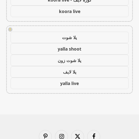
koora live
!
يلا شوت
yalla shoot
يلا شوت زون
يلا لايف
yalla live
فيسبوك
X
الانستغرام
بينتيريست