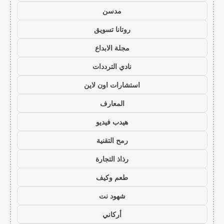
مدسن
روتانا تسويق
مجلة الابداع
نادي الترددات
استشارات اون لاين
المعارف
هيدب فيديو
رمح التقنية
رذاذ التجارة
طعم وكيف
شهود نت
أركاني