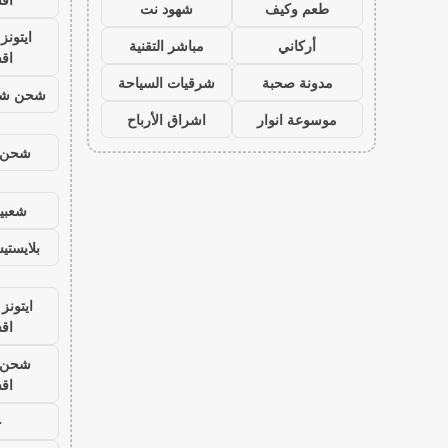
طعم وكيف
شهود نت
ايتون
أركاني
مباشر التقنية
اق
مدونة صحبة
شرقيات السياحة
شحن شد
موسوعة انوار
اشراق الأرباح
شحن ي
شعبية
بلايست
ايتونز
اق
شحن ي
اق
ح