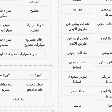
الرياض
ز سعودي
فور يو
تشليح
شراء سي
ساط
سكرا
ات ببجي
شدات ببجي عن
شراء سيارات
موقع ش
طريق الايدي
تشليح
سيارات 
لا لودو
شحن لودو عن
ارقام يشترون
شراء سي
طريق الايدي
سيارات تشليح
مصدو
 ببجي
بطاقات ايتونز
شراء سيارات قديمة تشليح
يشن ستور
شدات ببجي
اقساط
كورة 365
كورة س
 امريكي
ايتونز سعودي
ساط
اقساط
جول العرب
بث مباشر
goalarab
مدريد ا
لا لودو
حناء شعر
ساط
يلا لايف
نا
ماتشا