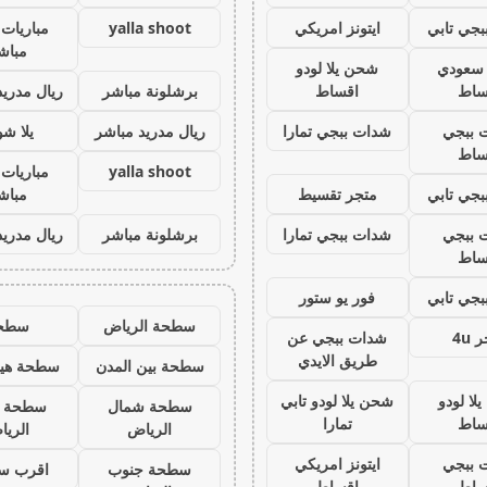
جي تابي
ايتونز امريكي
yalla shoot
مباريات 
مباش
ز سعودي
شحن يلا لودو
ساط
اقساط
برشلونة مباشر
ريال مدريد
 ببجي
شدات ببجي تمارا
ريال مدريد مباشر
يلا ش
ساط
yalla shoot
مباريات 
جي تابي
متجر تقسيط
مباش
 ببجي
شدات ببجي تمارا
برشلونة مباشر
ريال مدريد
ساط
جي تابي
فور يو ستور
سطحة الرياض
سطح
 4u
شدات ببجي عن
طريق الايدي
سطحة بين المدن
سطحة هيد
لا لودو
شحن يلا لودو تابي
سطحة شمال
سطحة 
ساط
تمارا
الرياض
الري
 ببجي
ايتونز امريكي
سطحة جنوب
اقرب س
ساط
اقساط