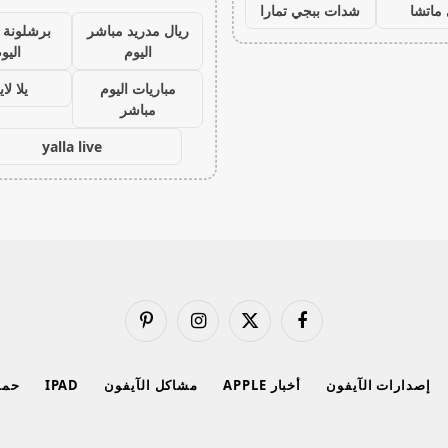
ماتشا
شدات ببجي تمارا
ريال مدريد مباشر
برشلونة 
اليوم
اليو
مباريات اليوم
يلا لا
مباشر
yalla live
فيسبوك
X
الانستغرام
بينتيريست
(Twitter)
إصدارات الآيفون
أخبار APPLE
مشاكل الآيفون
IPAD
حماي