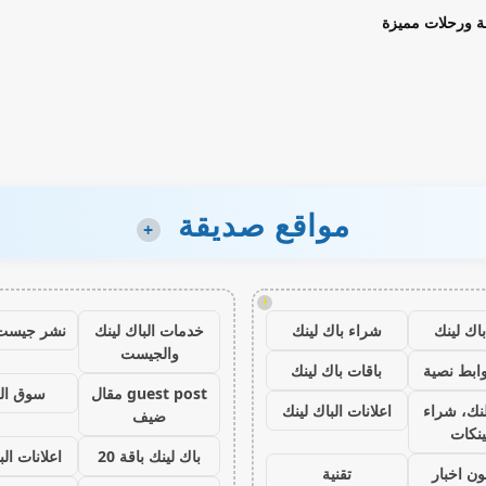
ة ورحلات مميزة
مواقع صديقة
+
!
اك لينك
شراء باك لينك
خدمات الباك لينك
نشر جيست
والجيست
ابط نصية
باقات باك لينك
guest post مقال
سوق ال
نك، شراء
اعلانات الباك لينك
ضيف
ينكات
باك لينك باقة 20
اعلانات الب
ون اخبار
تقنية