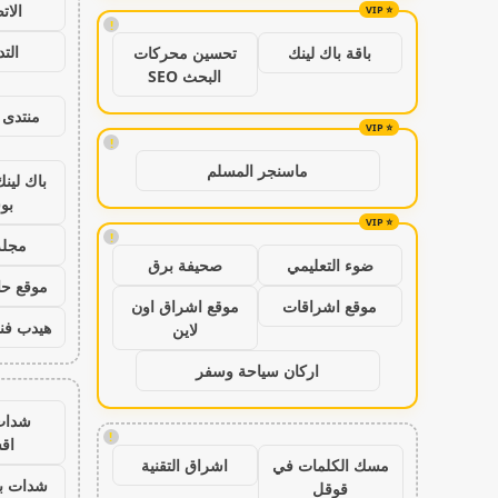
الات
!
الت
باقة باك لينك
تحسين محركات
البحث SEO
منتدى 
!
ماسنجر المسلم
باك لين
بو
!
مجلة
ضوء التعليمي
صحيفة برق
موقع حال
موقع اشراقات
موقع اشراق اون
هيدب فن
لاين
اركان سياحة وسفر
شدات
!
اق
مسك الكلمات في
اشراق التقنية
شدات بب
قوقل