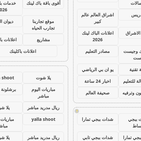
صالات
أقوى باقة باك لينك
خدمات با 
026
دريس
اشراق العالم عالم
كبير
موقع تجاربنا
ديوان ا
تجارب الحياه
الاشراق
اعلانات الباك لينك
2026
مشاريع
اعلانات با
ك وجيست
مصادر التعليم
اعلانات باكلينك
ست
 تقنية
يو ان بي الرياضي
يلا شوت
a shoot
ة للتعليم
اخبار 24 ساعة
مباريات اليوم
برشلونة 
ون وترفيه
صحيفة العالم
مباشر
ريال مدريد مباشر
يلا ش
!
 ببجي
شدات ببجي تمارا
yalla shoot
مباريات 
ساط
مباش
جي تمارا
شدات ببجي تابي
ريال مدريد مباشر
يلا ش