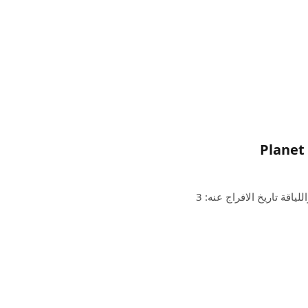
Planet 
كوكب اللياقة Planet Fitness Holdings ، LLC النوع: الصحة واللياقة تاريخ الافراج عنه: 3