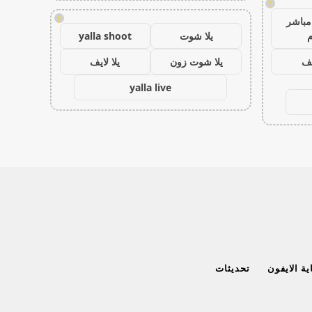
!
!
مباشر
م
يلا شوت
yalla shoot
يف
يلا شوت زون
يلا لايف
yalla live
ة الايفون
تحديثات