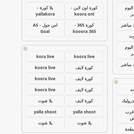
اليوم
كورة اون لاين -
يلا كورة -
ر
koora onl
yallakora
 مباشر
كورة 365 -
اس جول - AS
Goal
kooora 365
وت
اليوم
!
ر
kora live
koora live
 مباشر
كورة لايف
koora live
كورة لايف
koora live
!
ه
كورة لايف
koora live
روليك
كورة لايف
يلا شوت
غرب
yalla shoot
yalla shoot
اض
يلا شوت
يلا شوت
طحة