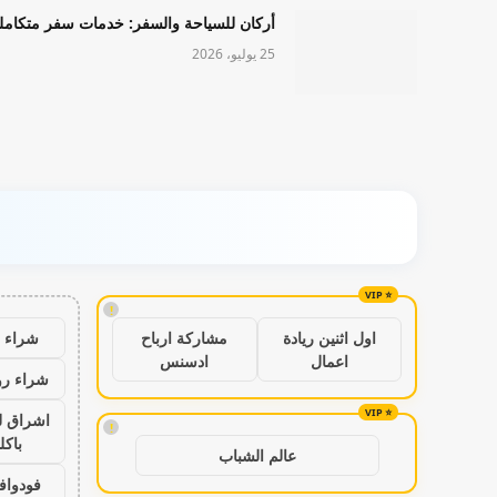
أركان للسياحة والسفر: خدمات سفر متكامل
25 يوليو، 2026
!
شراء ب
اول اثنين ريادة
مشاركة ارباح
اعمال
ادسنس
شراء رو
اشراق ل
!
باكل
عالم الشباب
فودواف