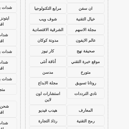
شدات بب
ان سفن
مرابع التكنولوجيا
ايتون
خيال التقنية
شوف ويب
اق
مجلة الاسهم
الشرقية الاقتصادية
شدات
عالم الايفون
مدونة كوكان
اق
صحيفة نهج
كار نيوز
شدات بب
موقع خبرة التقني
أناقة أنثى
شدات
اق
متورخ
مدسن
شدات بب
روتانا تسويق
مجلة الابداع
متجر
نادي الترددات
استشارات اون
لاين
شحن ي
المعارف
هيدب فيديو
اق
رمح التقنية
رذاذ التجارة
شدات
اق