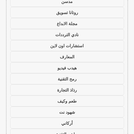
مدسن
روتانا تسويق
مجلة الابداع
نادي الترددات
استشارات اون لاين
المعارف
هيدب فيديو
رمح التقنية
رذاذ التجارة
طعم وكيف
شهود نت
أركاني