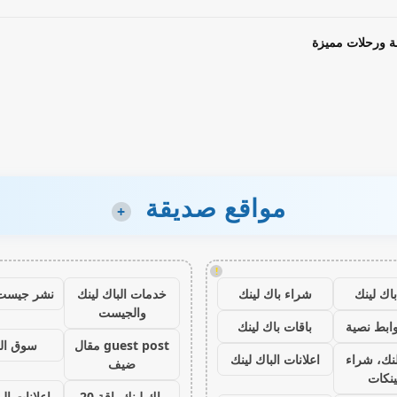
ة ورحلات مميزة
مواقع صديقة
+
!
اك لينك
شراء باك لينك
خدمات الباك لينك
نشر جيست
والجيست
ابط نصية
باقات باك لينك
guest post مقال
سوق ال
نك، شراء
اعلانات الباك لينك
ضيف
ينكات
باك لينك باقة 20
اعلانات الب