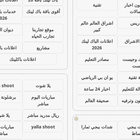
ون اخبار
تقنية
صالات
أقوى باقة باك لينك
خدمات با 
026
دريس
اشراق العالم عالم
كبير
موقع تجاربنا
ديوان ا
تجارب الحياه
الاشراق
اعلانات الباك لينك
2026
مشاريع
اعلانات با
ك وجيست
مصادر التعليم
اعلانات باكلينك
ست
 تقنية
يو ان بي الرياضي
يلا شوت
a shoot
ة للتعليم
اخبار 24 ساعة
مباريات اليوم
برشلونة 
ون وترفيه
صحيفة العالم
مباشر
ريال مدريد مباشر
يلا ش
!
 ببجي
شدات ببجي تمارا
yalla shoot
مباريات 
ساط
مباش