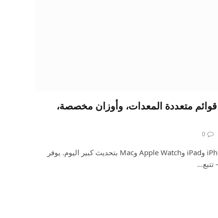
SmartG على قوائم متعددة المعدات، وأوزان مخصصة،
0
تم إصدار SmartGym لأجهزة iPhone وiPad وApple Watch وMac بتحديث كبير اليوم. يوفر
– تتبع…