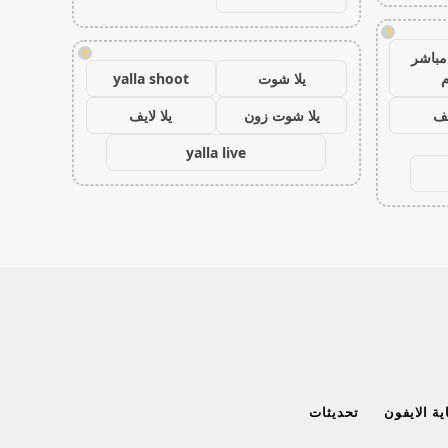
!
!
مباشر
م
يلا شوت
yalla shoot
يف
يلا شوت زون
يلا لايف
yalla live
ة الايفون
تحديثات