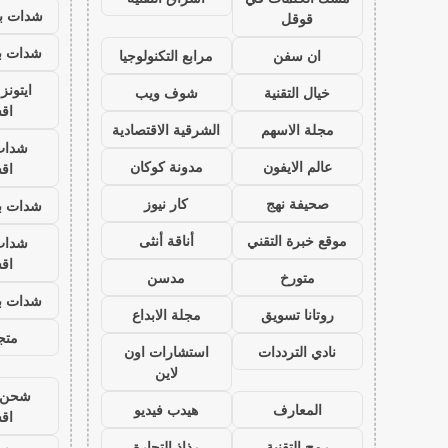
شدات بب
قوقل
شدات بب
ان سفن
مرابع التكنولوجيا
ايتون
خيال التقنية
شوف ويب
اق
مجلة الاسهم
الشرقية الاقتصادية
شدات
عالم الايفون
مدونة كوكان
اق
صحيفة نهج
كار نيوز
شدات بب
موقع خبرة التقني
أناقة أنثى
شدات
اق
متورخ
مدسن
شدات بب
روتانا تسويق
مجلة الابداع
متجر
نادي الترددات
استشارات اون
لاين
شحن ي
المعارف
هيدب فيديو
اق
رمح التقنية
رذاذ التجارة