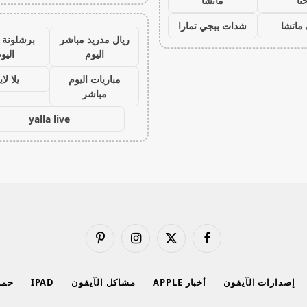
نا
ماتشا
ماتشا
شدات ببجي تمارا
ريال مدريد مباشر
برشلونة 
اليوم
اليو
مباريات اليوم
يلا لا
مباشر
yalla live
فيسبوك
X
الانستغرام
بينتيريست
(Twitter)
إصدارات الآيفون
أخبار APPLE
مشاكل الآيفون
IPAD
حماي