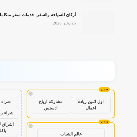
أركان للسياحة والسفر: خدمات سفر متكامل
25 يوليو، 2026
!
شراء ب
اول اثنين ريادة
مشاركة ارباح
اعمال
ادسنس
شراء رو
اشراق ل
!
باكل
عالم الشباب