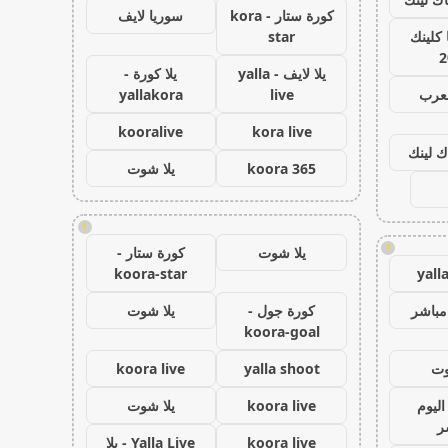
كورة ستار - kora
سوريا لايف
كلينك
star
2
يلا لايف - yalla
يلا كورة -
لعرب
live
yallakora
kooralive
kora live
ك لينك
koora 365
يلا شوت
!
!
يلا شوت
كورة ستار -
koora-star
yall
مباشر
كورة جول -
يلا شوت
koora-goal
وت
yalla shoot
koora live
اليوم
koora live
يلا شوت
ر
koora live
Yalla Live - يلا