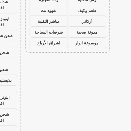
شدات
اق
طعم وكيف
شهود نت
ايتون
أركاني
مباشر التقنية
اق
مدونة صحبة
شرقيات السياحة
شحن شد
موسوعة انوار
اشراق الأرباح
شحن ي
شعبية
بلايست
ايتونز
اق
شحن ي
اق