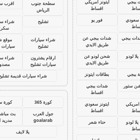
 ببجي
ايتونز امريكي
سطحة جنوب
اقرب س
ساط
اقساط
الرياض
ز سعودي
فور يو
تشليح
شراء سي
ساط
سكرا
ات ببجي
شدات ببجي عن
شراء سيارات
موقع ش
طريق الايدي
تشليح
سيارات 
لا لودو
شحن لودو عن
ارقام يشترون
شراء سي
طريق الايدي
سيارات تشليح
مصدو
 ببجي
بطاقات ايتونز
شراء سيارات قديمة تشليح
يشن ستور
شدات ببجي
اقساط
كورة 365
كورة س
 امريكي
ايتونز سعودي
ساط
اقساط
جول العرب
بث مباشر
goalarab
مدريد ا
لا لودو
حناء شعر
ساط
يلا لايف