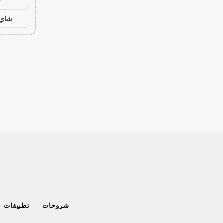
ح
شاي 
شروحات
تطبيقات