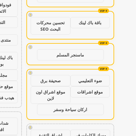
فودواف
الات
!
الت
باقة باك لينك
تحسين محركات
البحث SEO
منتدى 
!
ماسنجر المسلم
باك لين
بو
!
مجلة
ضوء التعليمي
صحيفة برق
موقع حال
موقع اشراقات
موقع اشراق اون
هيدب فن
لاين
اركان سياحة وسفر
شدات
!
اق
مسك الكلمات في
اشراق التقنية