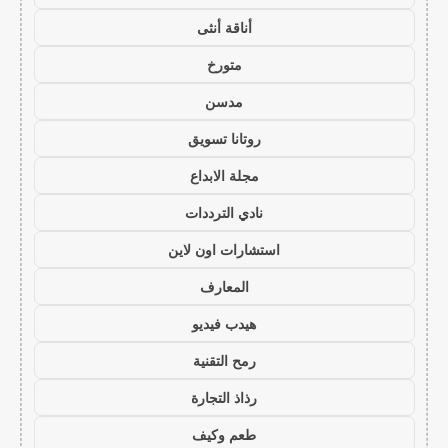
أناقة أنثى
متورخ
مدسن
روتانا تسويق
مجلة الابداع
نادي الترددات
استشارات اون لاين
المعارف
هيدب فيديو
رمح التقنية
رذاذ التجارة
طعم وكيف