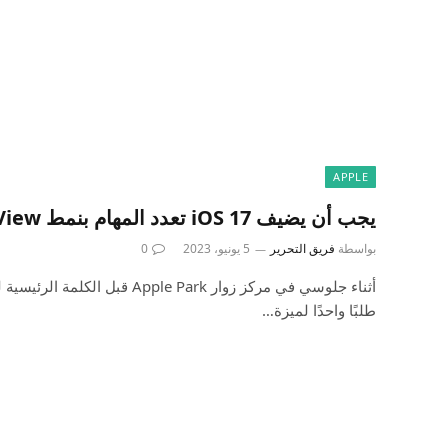
APPLE
يجب أن يضيف iOS 17 تعدد المهام بنمط Split View على iPhone
بواسطة
فريق التحرير
5 يونيو، 2023
0
طلبًا واحدًا لميزة…