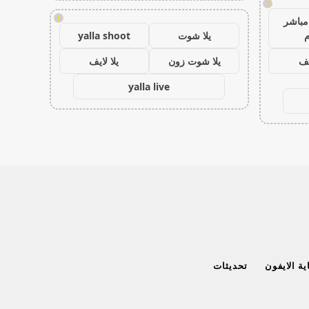
!
!
مباشر
م
يلا شوت
yalla shoot
يف
يلا شوت زون
يلا لايف
yalla live
ة الايفون
تحديثات