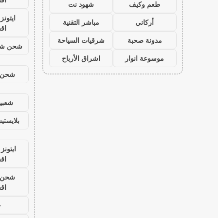
طعم وكيف
شهود نت
ايتون
أركاني
مباشر التقنية
اق
مدونة صحبة
شرقيات السياحة
شحن شد
موسوعة انوار
اشراق الأرباح
شحن ي
شعبية
بلايست
ايتونز
اق
شحن ي
اق
ح