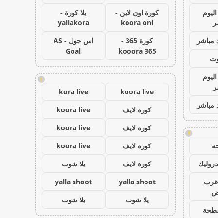
اليوم
كورة اون لاين -
يلا كورة -
ر
koora onl
yallakora
 مباشر
كورة 365 -
اس جول - AS
Goal
kooora 365
وت
اليوم
!
ر
kora live
koora live
 مباشر
كورة لايف
koora live
كورة لايف
koora live
!
ه
كورة لايف
koora live
روليك
كورة لايف
يلا شوت
غرب
yalla shoot
yalla shoot
اض
يلا شوت
يلا شوت
طحة