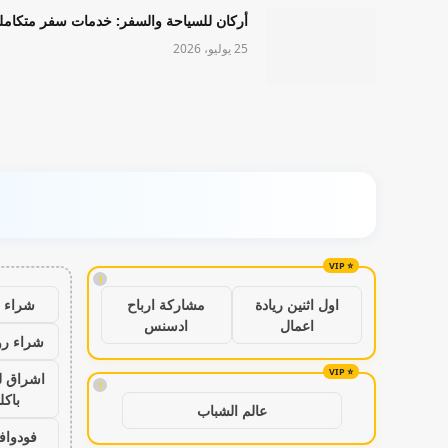
أركان للسياحة والسفر: خدمات سفر متكامل
25 يوليو، 2026
!
شراء ب
اول اثنين ريادة
مشاركة ارباح
اعمال
ادسنس
شراء رو
اشراق ل
!
باكل
عالم الشباب
فودواف