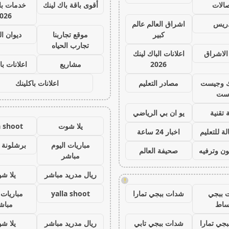
صالات
أقوى باقة باك لينك
خدمات با 
026
دريس
اشراق العالم عالم
كبير
موقع تجاربنا
ديوان ا
تجارب الحياه
الاشراق
اعلانات الباك لينك
2026
مشاريع
اعلانات با
ك وجيست
مصادر التعليم
اعلانات باكلينك
ست
 تقنية
يو ان بي الرياضي
يلا شوت
a shoot
ة للتعليم
اخبار 24 ساعة
مباريات اليوم
برشلونة 
ون وترفيه
صحيفة العالم
مباشر
ريال مدريد مباشر
يلا ش
!
 ببجي
شدات ببجي تمارا
yalla shoot
مباريات 
ساط
مباش
جي تمارا
شدات ببجي تابي
ريال مدريد مباشر
يلا ش