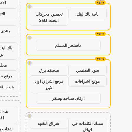
الات
!
الت
باقة باك لينك
تحسين محركات
البحث SEO
منتدى 
!
ماسنجر المسلم
باك لين
بو
!
مجلة
ضوء التعليمي
صحيفة برق
موقع حال
موقع اشراقات
موقع اشراق اون
هيدب فن
لاين
اركان سياحة وسفر
شدات
!
اق
مسك الكلمات في
اشراق التقنية
شدات بب
قوقل