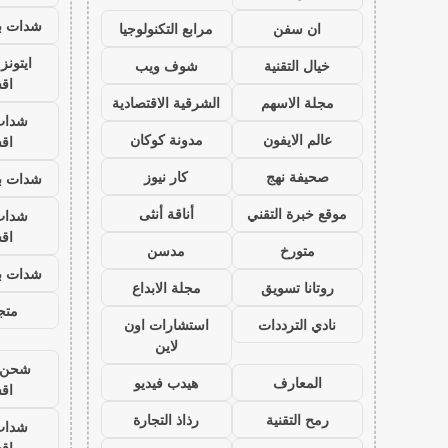
شدات بب
ان سفن
مرابع التكنولوجيا
ايتون
خيال التقنية
شوف ويب
اق
مجلة الاسهم
الشرقية الاقتصادية
شدات
عالم الايفون
مدونة كوكان
اق
صحيفة نهج
كار نيوز
شدات بب
موقع خبرة التقني
أناقة أنثى
شدات
اق
متورخ
مدسن
شدات بب
روتانا تسويق
مجلة الابداع
متجر
نادي الترددات
استشارات اون
لاين
شحن ي
المعارف
هيدب فيديو
اق
رمح التقنية
رذاذ التجارة
شدات
اق