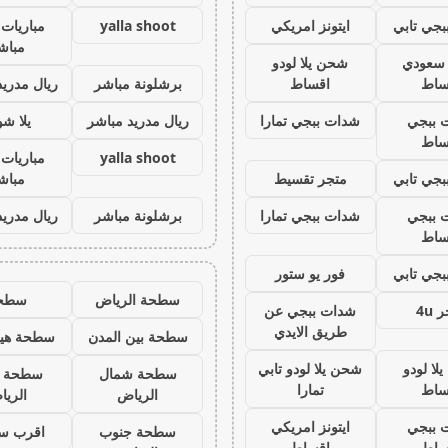
جي تابي
ايتونز امريكي
yalla shoot
مباريات 
مباش
ز سعودي
شحن يلا لودو
ساط
اقساط
برشلونة مباشر
ريال مدريد
 ببجي
شدات ببجي تمارا
ريال مدريد مباشر
يلا ش
ساط
yalla shoot
مباريات 
جي تابي
متجر تقسيط
مباش
 ببجي
شدات ببجي تمارا
برشلونة مباشر
ريال مدريد
ساط
جي تابي
فور يو ستور
سطحة الرياض
سطح
 4u
شدات ببجي عن
طريق الايدي
سطحة بين المدن
سطحة هيد
لا لودو
شحن يلا لودو تابي
سطحة شمال
سطحة 
ساط
تمارا
الرياض
الري
 ببجي
ايتونز امريكي
سطحة جنوب
اقرب س
ساط
اقساط