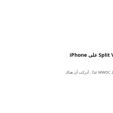
أثناء جلوسي في مركز زوار Apple Park قبل الكلمة الرئيسية لـ WWDC غدًا ، أدركت أن هناك