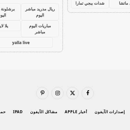
ماتشا
شدات ببجي تمارا
ريال مدريد مباشر
برشلونة 
اليوم
اليو
مباريات اليوم
يلا لا
مباشر
yalla live
فيسبوك
X
الانستغرام
بينتيريست
(Twitter)
إصدارات الآيفون
أخبار APPLE
مشاكل الآيفون
IPAD
حماي