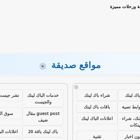
ة ورحلات مميزة
مواقع صديقة
+
!
اك لينك
شراء باك لينك
خدمات الباك لينك
نشر جيست
والجيست
ابط نصية
باقات باك لينك
guest post مقال
سوق ال
نك، شراء
اعلانات الباك لينك
ضيف
ينكات
باك لينك باقة 20
اعلانات الب
ون اخبار
تقنية