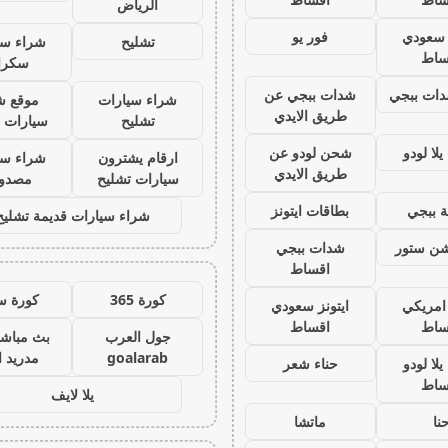
الرياض
ز سعودي
فور يو
تشليح
شراء سي
ساط
سكرا
ات ببجي
شدات ببجي عن
شراء سيارات
موقع ش
طريق الايدي
تشليح
سيارات 
لا لودو
شحن لودو عن
ارقام يشترون
شراء سي
طريق الايدي
سيارات تشليح
مصدو
 ببجي
بطاقات ايتونز
شراء سيارات قديمة تشليح
يشن ستور
شدات ببجي
اقساط
كورة 365
كورة س
 امريكي
ايتونز سعودي
ساط
اقساط
جول العرب
بث مباشر
goalarab
مدريد ا
لا لودو
حناء شعر
ساط
يلا لايف
نا
ماتشا