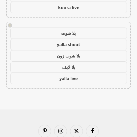
koora live
!
يلا شوت
yalla shoot
يلا شوت زون
يلا لايف
yalla live
فيسبوك
X
الانستغرام
بينتيريست