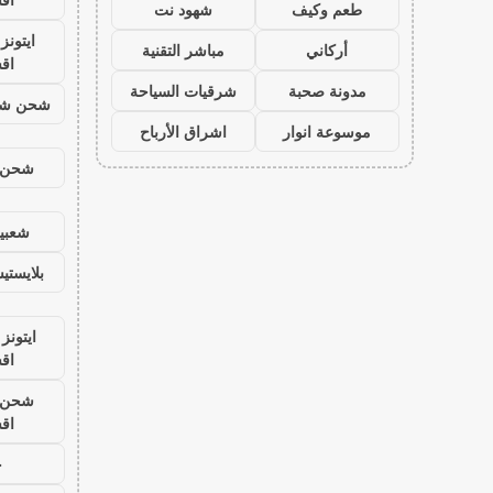
طعم وكيف
شهود نت
ايتون
أركاني
مباشر التقنية
اق
مدونة صحبة
شرقيات السياحة
شحن شد
موسوعة انوار
اشراق الأرباح
شحن ي
شعبية
بلايست
ايتونز
اق
شحن ي
اق
ح