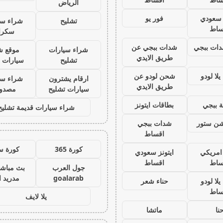
الرياض
ز سعودي
فور يو
تشليح
شراء سي
ساط
سكرا
ات ببجي
شدات ببجي عن
شراء سيارات
موقع ش
طريق الايدي
تشليح
سيارات 
لا لودو
شحن لودو عن
ارقام يشترون
شراء سي
طريق الايدي
سيارات تشليح
مصدو
 ببجي
بطاقات ايتونز
شراء سيارات قديمة تشليح
يشن ستور
شدات ببجي
اقساط
كورة 365
كورة س
 امريكي
ايتونز سعودي
ساط
اقساط
جول العرب
بث مباشر
goalarab
مدريد ا
لا لودو
حناء شعر
ساط
يلا لايف
نا
ماتشا