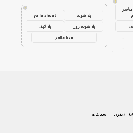
!
!
مباشر
م
يلا شوت
yalla shoot
يف
يلا شوت زون
يلا لايف
yalla live
ة الايفون
تحديثات