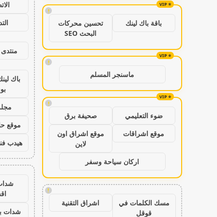
الات
!
الت
باقة باك لينك
تحسين محركات
البحث SEO
منتدى 
!
ماسنجر المسلم
باك لين
بو
!
مجلة
ضوء التعليمي
صحيفة برق
موقع حال
موقع اشراقات
موقع اشراق اون
هيدب فن
لاين
اركان سياحة وسفر
شدات
!
اق
مسك الكلمات في
اشراق التقنية
شدات بب
قوقل