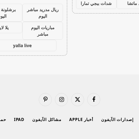
ماتشا
شدات ببجي تمارا
ريال مدريد مباشر
برشلونة 
اليوم
اليو
مباريات اليوم
يلا لا
مباشر
yalla live
فيسبوك
X
الانستغرام
بينتيريست
(Twitter)
إصدارات الآيفون
أخبار APPLE
مشاكل الآيفون
IPAD
حماي