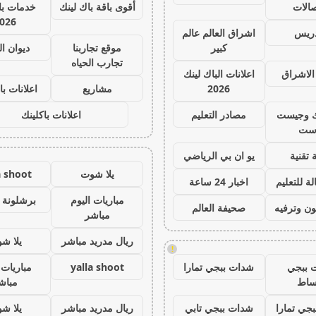
صالات
أقوى باقة باك لينك
خدمات با 
026
دريس
اشراق العالم عالم
كبير
موقع تجاربنا
ديوان ا
تجارب الحياه
الاشراق
اعلانات الباك لينك
2026
مشاريع
اعلانات با
ك وجيست
مصادر التعليم
اعلانات باكلينك
ست
 تقنية
يو ان بي الرياضي
يلا شوت
a shoot
ة للتعليم
اخبار 24 ساعة
مباريات اليوم
برشلونة 
ون وترفيه
صحيفة العالم
مباشر
ريال مدريد مباشر
يلا ش
!
 ببجي
شدات ببجي تمارا
yalla shoot
مباريات 
ساط
مباش
جي تمارا
شدات ببجي تابي
ريال مدريد مباشر
يلا ش