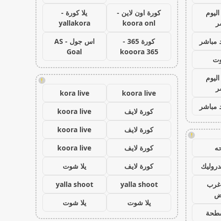
اليوم
كورة اون لاين -
يلا كورة -
ر
koora onl
yallakora
 مباشر
كورة 365 -
اس جول - AS
Goal
kooora 365
وت
اليوم
!
ر
kora live
koora live
 مباشر
كورة لايف
koora live
كورة لايف
koora live
!
ه
كورة لايف
koora live
روليك
كورة لايف
يلا شوت
غرب
yalla shoot
yalla shoot
اض
يلا شوت
يلا شوت
طحة