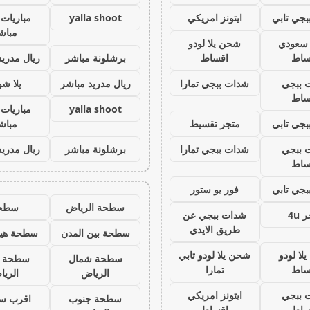
جي تابي
ايتونز امريكي
yalla shoot
مباريات 
مباش
ز سعودي
شحن يلا لودو
ساط
اقساط
برشلونة مباشر
ريال مدريد
 ببجي
شدات ببجي تمارا
ريال مدريد مباشر
يلا ش
ساط
yalla shoot
مباريات 
جي تابي
متجر تقسيط
مباش
 ببجي
شدات ببجي تمارا
برشلونة مباشر
ريال مدريد
ساط
جي تابي
فور يو ستور
سطحة الرياض
سطح
 4u
شدات ببجي عن
طريق الايدي
سطحة بين المدن
سطحة هيد
لا لودو
شحن يلا لودو تابي
سطحة شمال
سطحة 
ساط
تمارا
الرياض
الري
 ببجي
ايتونز امريكي
سطحة جنوب
اقرب س
ساط
اقساط