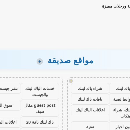
ة ورحلات مميزة
مواقع صديقة
+
!
اك لينك
شراء باك لينك
خدمات الباك لينك
نشر جيست
والجيست
ابط نصية
باقات باك لينك
guest post مقال
سوق ال
نك، شراء
اعلانات الباك لينك
ضيف
ينكات
باك لينك باقة 20
اعلانات الب
ون اخبار
تقنية