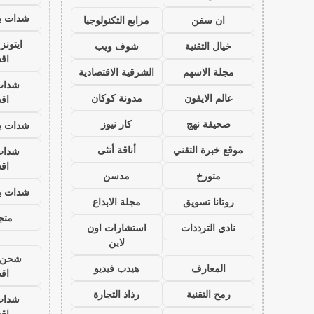
شدات بب
ان سفن
مرابع التكنولوجيا
ايتون
خيال التقنية
شوف ويب
اق
مجلة الاسهم
الشرقية الاقتصادية
شدات
عالم الايفون
مدونة كوكان
اق
صحيفة نهج
كار نيوز
شدات بب
موقع خبرة التقني
أناقة أنثى
شدات
اق
متورخ
مدسن
شدات بب
روتانا تسويق
مجلة الابداع
متجر
نادي الترددات
استشارات اون
لاين
شحن ي
المعارف
هيدب فيديو
اق
رمح التقنية
رذاذ التجارة
شدات
اق