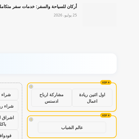
أركان للسياحة والسفر: خدمات سفر متكامل
25 يوليو، 2026
!
شراء ب
اول اثنين ريادة
مشاركة ارباح
اعمال
ادسنس
شراء رو
اشراق ل
!
باكل
عالم الشباب
فودواف