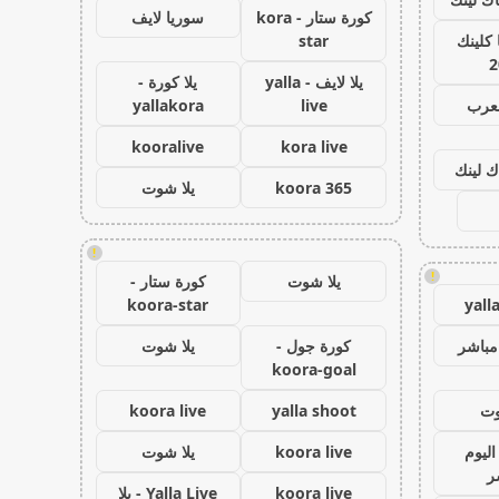
كورة ستار - kora
سوريا لايف
كلينك
star
2
يلا لايف - yalla
يلا كورة -
لعرب
live
yallakora
kooralive
kora live
ك لينك
koora 365
يلا شوت
!
!
يلا شوت
كورة ستار -
koora-star
yall
مباشر
كورة جول -
يلا شوت
koora-goal
وت
yalla shoot
koora live
اليوم
koora live
يلا شوت
ر
koora live
Yalla Live - يلا