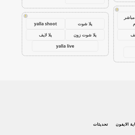
!
!
مباشر
م
يلا شوت
yalla shoot
يف
يلا شوت زون
يلا لايف
yalla live
ة الايفون
تحديثات