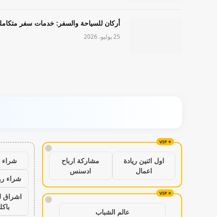
أركان للسياحة والسفر: خدمات سفر متكامل
25 يوليو، 2026
!
شراء ب
اول اثنين ريادة
مشاركة ارباح
اعمال
ادسنس
شراء رو
اشراق ل
!
باكل
عالم الشباب