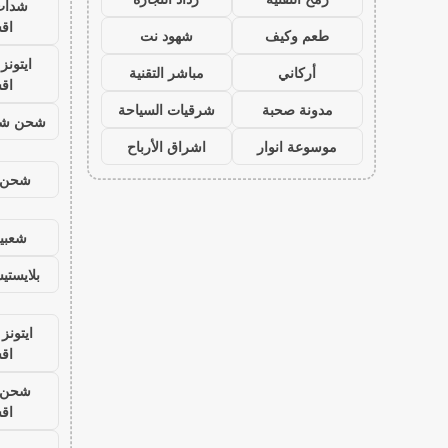
شدات
اق
طعم وكيف
شهود نت
ايتون
أركاني
مباشر التقنية
اق
مدونة صحبة
شرقيات السياحة
شحن شد
موسوعة انوار
اشراق الأرباح
شحن ي
شعبية
بلايست
ايتونز
اق
شحن ي
اق