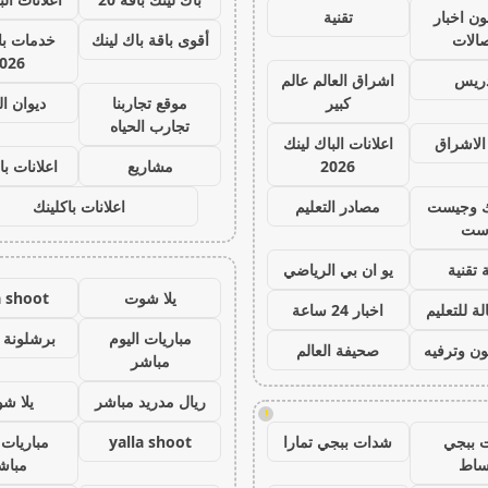
ون اخبار
تقنية
صالات
أقوى باقة باك لينك
خدمات با 
026
دريس
اشراق العالم عالم
كبير
موقع تجاربنا
ديوان ا
تجارب الحياه
الاشراق
اعلانات الباك لينك
2026
مشاريع
اعلانات با
ك وجيست
مصادر التعليم
اعلانات باكلينك
ست
 تقنية
يو ان بي الرياضي
يلا شوت
a shoot
ة للتعليم
اخبار 24 ساعة
مباريات اليوم
برشلونة 
ون وترفيه
صحيفة العالم
مباشر
ريال مدريد مباشر
يلا ش
!
 ببجي
شدات ببجي تمارا
yalla shoot
مباريات 
ساط
مباش