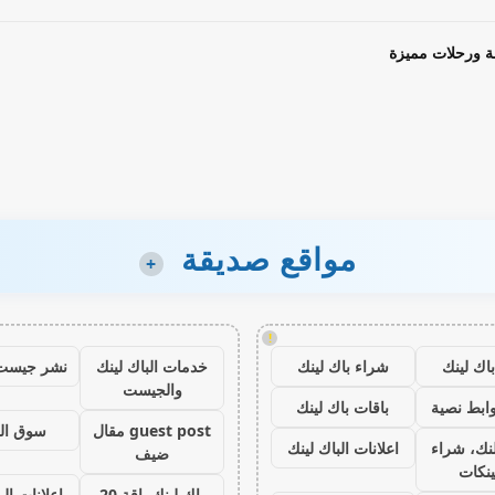
ة ورحلات مميزة
مواقع صديقة
+
!
اك لينك
شراء باك لينك
خدمات الباك لينك
نشر جيست
والجيست
ابط نصية
باقات باك لينك
guest post مقال
سوق ال
نك، شراء
اعلانات الباك لينك
ضيف
ينكات
باك لينك باقة 20
اعلانات الب