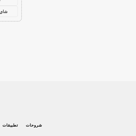
ح
شاي 
شروحات
تطبيقات