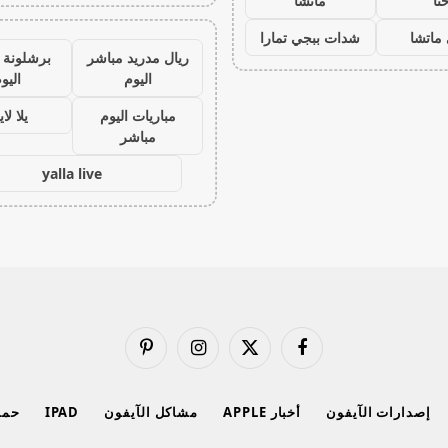
نا
ماتشا
ماتشا
شدات ببجي تمارا
ريال مدريد مباشر
برشلونة 
اليوم
اليو
مباريات اليوم
يلا لا
مباشر
yalla live
فيسبوك
X
الانستغرام
بينتيريست
(Twitter)
إصدارات الآيفون
أخبار APPLE
مشاكل الآيفون
IPAD
حماي