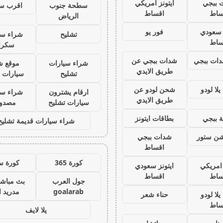
 ببجي
ايتونز امريكي
سطحة جنوب
اقرب س
ساط
اقساط
الرياض
ز سعودي
فور يو
تشليح
شراء سي
ساط
سكرا
ات ببجي
شدات ببجي عن
شراء سيارات
موقع ش
طريق الايدي
تشليح
سيارات 
لا لودو
شحن لودو عن
ارقام يشترون
شراء سي
طريق الايدي
سيارات تشليح
مصدو
 ببجي
بطاقات ايتونز
شراء سيارات قديمة تشليح
يشن ستور
شدات ببجي
اقساط
كورة 365
كورة س
 امريكي
ايتونز سعودي
ساط
اقساط
جول العرب
بث مباشر
goalarab
مدريد ا
لا لودو
حناء شعر
ساط
يلا لايف