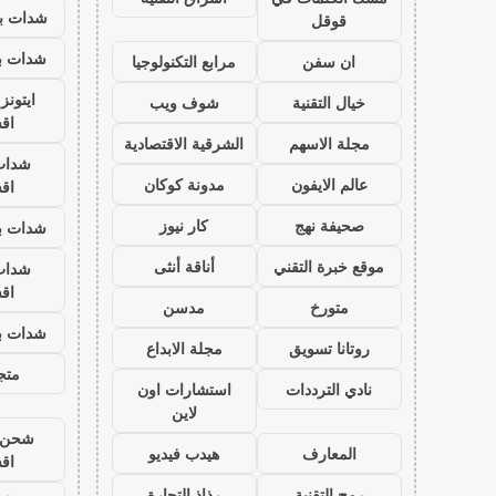
شدات بب
قوقل
شدات بب
ان سفن
مرابع التكنولوجيا
ايتون
خيال التقنية
شوف ويب
اق
مجلة الاسهم
الشرقية الاقتصادية
شدات
عالم الايفون
مدونة كوكان
اق
صحيفة نهج
كار نيوز
شدات بب
موقع خبرة التقني
أناقة أنثى
شدات
اق
متورخ
مدسن
شدات بب
روتانا تسويق
مجلة الابداع
متجر
نادي الترددات
استشارات اون
لاين
شحن ي
المعارف
هيدب فيديو
اق
رمح التقنية
رذاذ التجارة