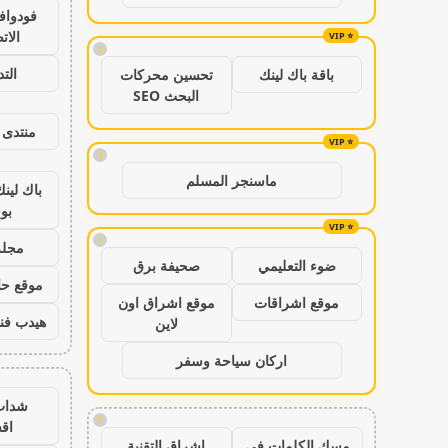
فودواف
الات
!
الت
باقة باك لينك
تحسين محركات
البحث SEO
منتدى 
!
ماسنجر المسلم
باك لين
بو
!
مجلة
ضوء التعليمي
صحيفة برق
موقع حال
موقع اشراقات
موقع اشراق اون
هيدب فن
لاين
اركان سياحة وسفر
شدات
!
اق
مسك الكلمات في
اشراق التقنية