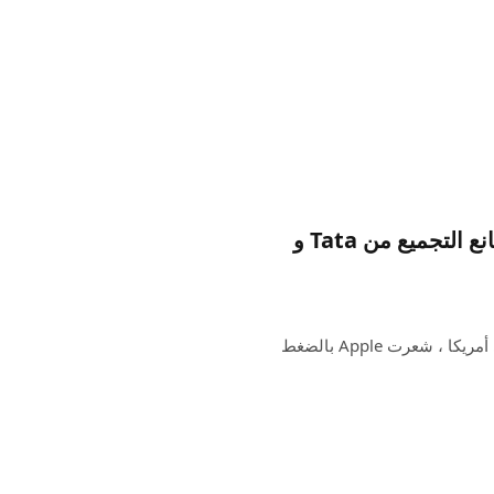
يتوسع إنتاج iPhone في الهند مع اثنين من مصانع التجميع من Tata و
نظرًا لأن إدارة ترامب تضغط على Apple في جعل iPhone في أمريكا ، شعرت Apple بالضغط