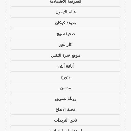
الشرقية الاقتصادية
عالم الايفون
مدونة كوكان
صحيفة نهج
كار نيوز
موقع خبرة التقني
أناقة أنثى
متورخ
مدسن
روتانا تسويق
مجلة الابداع
نادي الترددات
استشارات اون لاين