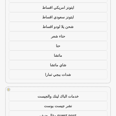
ايتونز امريكي اقساط
ايتونز سعودي اقساط
شحن يلا لودو اقساط
حناء شعر
حنا
ماتشا
شاي ماتشا
شدات ببجي تمارا
!
خدمات الباك لينك والجيست
نشر جيست بوست
guest post مقال ضيف