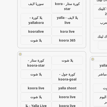
كورة ستار - kora
سوريا لايف
كلينك
star
2
يلا لايف - yalla
يلا كورة -
لعرب
live
yallakora
kooralive
kora live
ك لينك
koora 365
يلا شوت
!
!
يلا شوت
كورة ستار -
koora-star
yall
مباشر
كورة جول -
يلا شوت
koora-goal
وت
yalla shoot
koora live
اليوم
koora live
يلا شوت
ر
koora live
Yalla Live - يلا