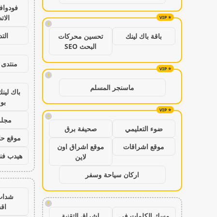
فودواف
الات
!
الت
باقة باك لينك
تحسين محركات
البحث SEO
منتدى 
!
ماسنجر المسلم
باك لين
بو
!
مجلة
ضوء التعليمي
صحيفة برق
موقع حال
موقع اشراقات
موقع اشراق اون
هيدب فن
لاين
اركان سياحة وسفر
شدات
!
اق
مسك الكلمات في
اشراق التقنية