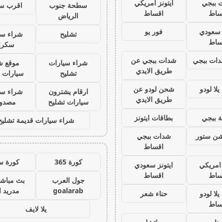
 ببجي
ايتونز امريكي
سطحة جنوب
اقرب س
ساط
اقساط
الرياض
ز سعودي
فور يو
تشليح
شراء سي
ساط
سكرا
ات ببجي
شدات ببجي عن
شراء سيارات
موقع ش
طريق الايدي
تشليح
سيارات 
لا لودو
شحن لودو عن
ارقام يشترون
شراء سي
طريق الايدي
سيارات تشليح
مصدو
 ببجي
بطاقات ايتونز
شراء سيارات قديمة تشليح
يشن ستور
شدات ببجي
اقساط
كورة 365
كورة س
 امريكي
ايتونز سعودي
ساط
اقساط
جول العرب
بث مباشر
goalarab
مدريد ا
لا لودو
حناء شعر
ساط
يلا لايف