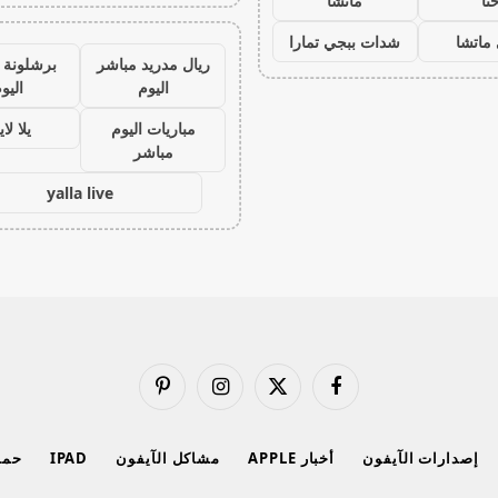
نا
ماتشا
ماتشا
شدات ببجي تمارا
ريال مدريد مباشر
برشلونة 
اليوم
اليو
مباريات اليوم
يلا لا
مباشر
yalla live
فيسبوك
X
الانستغرام
بينتيريست
(Twitter)
إصدارات الآيفون
أخبار APPLE
مشاكل الآيفون
IPAD
حماي