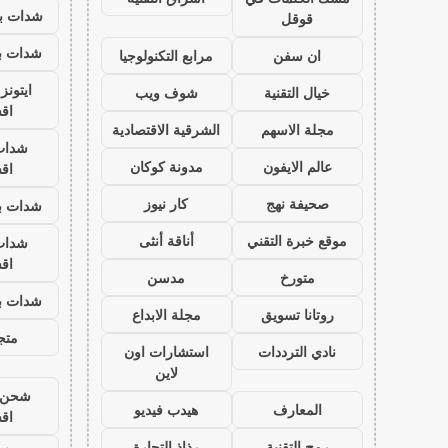
شدات بب
قوقل
شدات بب
ان سفن
مرابع التكنولوجيا
ايتون
خيال التقنية
شوف ويب
اق
مجلة الاسهم
الشرقية الاقتصادية
شدات
عالم الايفون
مدونة كوكان
اق
صحيفة نهج
كار نيوز
شدات بب
موقع خبرة التقني
أناقة أنثى
شدات
اق
متورخ
مدسن
شدات بب
روتانا تسويق
مجلة الابداع
متجر
نادي الترددات
استشارات اون
لاين
شحن ي
المعارف
هيدب فيديو
اق
رمح التقنية
رذاذ التجارة