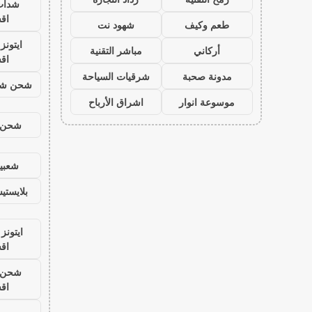
شدات
اق
طعم وكيف
شهود نت
ايتون
أركاني
مباشر التقنية
اق
مدونة صحبة
شرقيات السياحة
شحن شد
موسوعة انوار
اشراق الأرباح
شحن ي
شعبية
بلايست
ايتونز
اق
شحن ي
اق