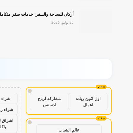
أركان للسياحة والسفر: خدمات سفر متكامل
25 يوليو، 2026
!
شراء ب
اول اثنين ريادة
مشاركة ارباح
اعمال
ادسنس
شراء رو
اشراق ل
!
باكل
عالم الشباب