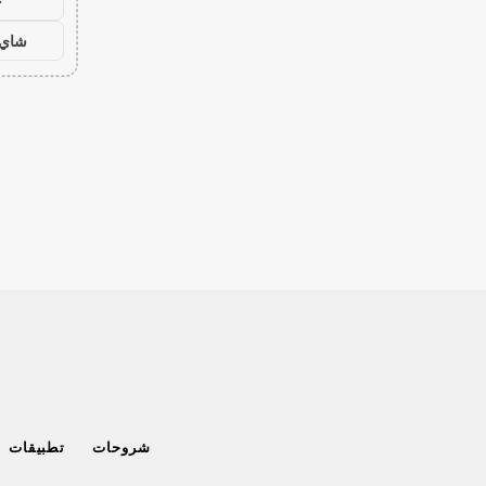
ح
شاي 
شروحات
تطبيقات