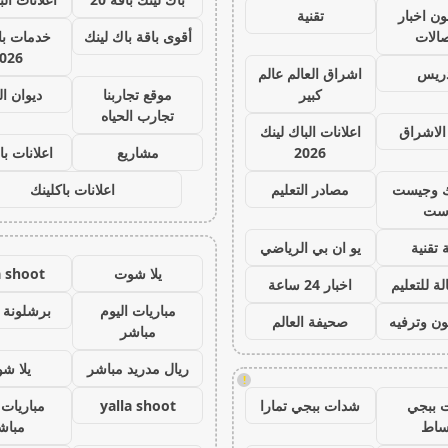
ون اخبار
تقنية
صالات
أقوى باقة باك لينك
خدمات با 
026
دريس
اشراق العالم عالم
كبير
موقع تجاربنا
ديوان ا
تجارب الحياه
الاشراق
اعلانات الباك لينك
2026
مشاريع
اعلانات با
ك وجيست
مصادر التعليم
اعلانات باكلينك
ست
 تقنية
يو ان بي الرياضي
يلا شوت
a shoot
ة للتعليم
اخبار 24 ساعة
مباريات اليوم
برشلونة 
ون وترفيه
صحيفة العالم
مباشر
ريال مدريد مباشر
يلا ش
!
 ببجي
شدات ببجي تمارا
yalla shoot
مباريات 
ساط
مباش