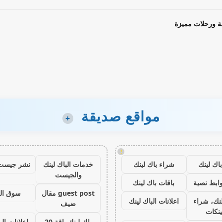
ة ورحلات مميزة
مواقع صديقة
+
!
اك لينك
شراء باك لينك
خدمات الباك لينك
نشر جيست
والجيست
ابط نصية
باقات باك لينك
guest post مقال
سوق ال
نك، شراء
اعلانات الباك لينك
ضيف
ينكات
باك لينك باقة 20
اعلانات الب