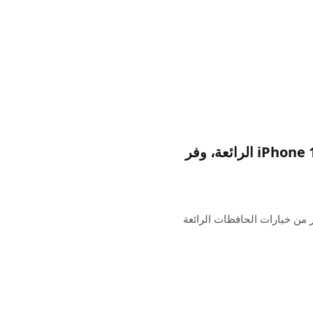
لدى Velvet Caviar العشرات من حافظات iPhone 16 الرائعة، وفر
مع الكثير من خيارات الحافظات الرائعة