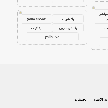
!
!
مباشر
م
يلا شوت
yalla shoot
يف
يلا شوت زون
يلا لايف
yalla live
ة الايفون
تحديثات