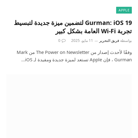
APPLE
Gurman: iOS 19 لتضمين ميزة جديدة لتبسيط
تجربة Wi-Fi العامة بشكل كبير
بواسطة
فريق التحرير
11 مايو، 2025
0
وفقًا لأحدث إصدار من The Power on Newsletter من Mark
Gurman ، فإن Apple تستعد لميزة جديدة ومفيدة لـ iOS…