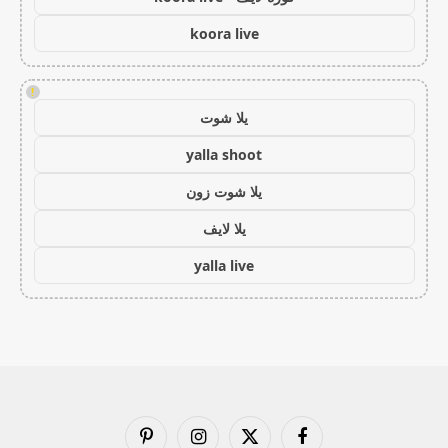
koora live
!
يلا شوت
yalla shoot
يلا شوت زون
يلا لايف
yalla live
فيسبوك
X
الانستغرام
بينتيريست