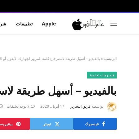
Apple
تطبيقات
شرو
الرئيسية
»
بالفيديو – أسهل طريقة لاسترجاع كلمة المرور لجهازك الآيفون أو الأي
فيديوهات تعليمية
بالفيديو – أسهل طريقة لاست
بواسطة
فريق التحرير
17 أبريل، 2020
لا توجد تعليقات
فيسبوك
تويتر
بينتيري