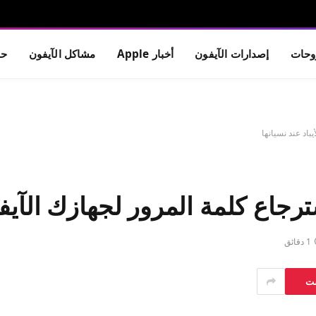
حات
إصدارات الآيفون
أخبار Apple
مشاكل الآيفون
حم
باد عند نسيانها
رجاع كلمة المرور لجهازك الآيفون
1 دقائق
ست